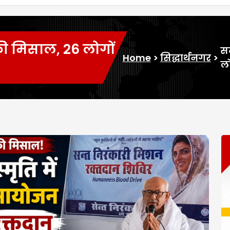
ी मिसाल, 26 लोगों
स
Home
>
सिद्धार्थनगर
>
लो