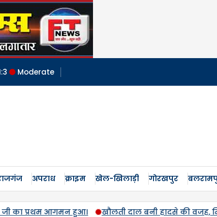
:
3
Moderate
ाजगंज
अपराध
क्राइम
खेल-खिलाड़ी
गोरखपुर
बलरामप
ी दाल बनी हादसे की वजह, मिड-डे मील के दौरान 6 छात्र झुलसे LEA