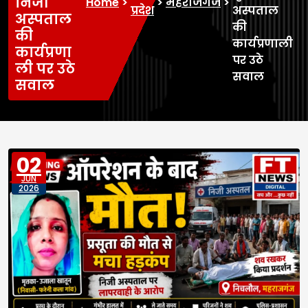
निजी
Home
>
>
महराजगंज
>
प्रदेश
अस्पताल
अस्पताल
की
की
कार्यप्रणाली
कार्यप्रणा
पर उठे
ली पर उठे
सवाल
सवाल
02
JUN
2026