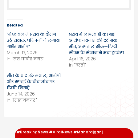
Related
“मेहदावल में प्रसव के दौरान
प्रसव में लापरवाही का बड़ा
उठे सवाल, परिजनों ने लगाया
आरोप: नवजात की दर्दनाक
गंभीर आरोप”
मौत, अस्पताल सील—डिप्टी
March 17, 2026
सीएम के संज्ञान से मचा हड़कंप
In "संत कबीर नगर"
April 16, 2026
In "बस्ती"
मौत के बाद उठे सवाल, आरोपों
और सफाई के बीच जांच पर
टिकी निगाहें
June 14, 2026
In "सिद्धार्थनगर"
#BreakingNews #ViralNews #Maharajganj