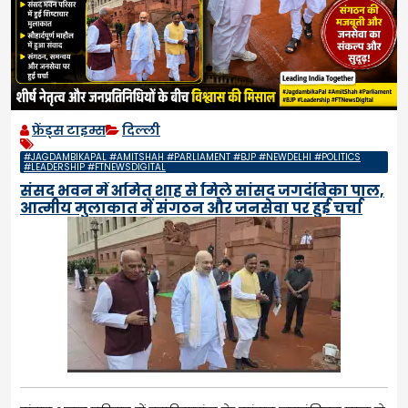
फ्रेंड्स टाइम्स
दिल्ली
#JAGDAMBIKAPAL #AMITSHAH #PARLIAMENT #BJP #NEWDELHI #POLITICS
#LEADERSHIP #FTNEWSDIGITAL
संसद भवन में अमित शाह से मिले सांसद जगदंबिका पाल,
आत्मीय मुलाकात में संगठन और जनसेवा पर हुई चर्चा