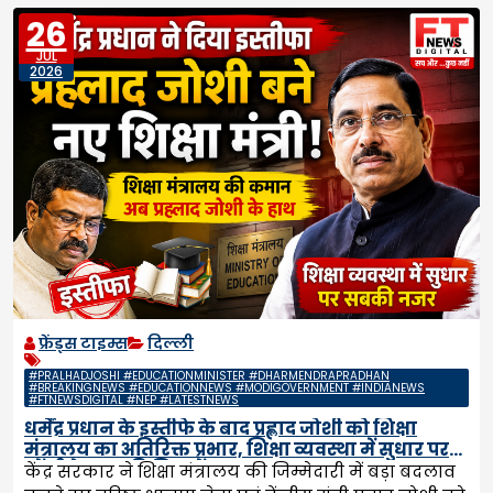
26
JUL
2026
फ्रेंड्स टाइम्स
दिल्ली
#PRALHADJOSHI #EDUCATIONMINISTER #DHARMENDRAPRADHAN
#BREAKINGNEWS #EDUCATIONNEWS #MODIGOVERNMENT #INDIANEWS
#FTNEWSDIGITAL #NEP #LATESTNEWS
धर्मेंद्र प्रधान के इस्तीफे के बाद प्रह्लाद जोशी को शिक्षा
मंत्रालय का अतिरिक्त प्रभार, शिक्षा व्यवस्था में सुधार पर
रहेंगी देशभर की निगाहें
केंद्र सरकार ने शिक्षा मंत्रालय की जिम्मेदारी में बड़ा बदलाव