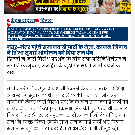
फ्रेंड्स टाइम्स
दिल्ली
#KAJALNISHAD #SAMAJWADIPARTY #JANTARMANTAR #DELHIPROTEST
#EDUCATIONREFORM #PAPERLEAK #AKHILESHYADAV #GORAKHPUR
#POLITICALNEWS #BREAKINGNEWS #FTNEWSDIGITAL #FRIENDTIMES
#INDIANEWS
जंतर-मंतर पहुंचे समाजवादी पार्टी के नेता, काजल निषाद
ने शिक्षा सुधार आंदोलन को दिया समर्थन
दिल्ली में जारी विरोध प्रदर्शन के बीच सपा प्रतिनिधिमंडल ने
जताई एकजुटता, जनहित के मुद्दों पर संघर्ष जारी रखने का
दावा
नई दिल्ली/गोरखपुर। राजधानी दिल्ली के जंतर-मंतर पर शिक्षा
व्यवस्था में सुधार, कथित पेपर लीक की घटनाओं और अन्य
मांगों को लेकर जारी विरोध प्रदर्शन के बीच समाजवादी पार्टी की
वरिष्ठ नेत्री एवं गोरखपुर लोकसभा क्षेत्र की पूर्व प्रत्याशी काजल
निषाद ने प्रदर्शन स्थल पहुंचकर आंदोलनकारियों के प्रति अपना
समर्थन व्यक्त किया। उनके साथ समाजवादी पार्टी और निषाद
समाज से जुड़े कई पदाधिकारी एवं कार्यकर्ता भी मौजूद रहे।