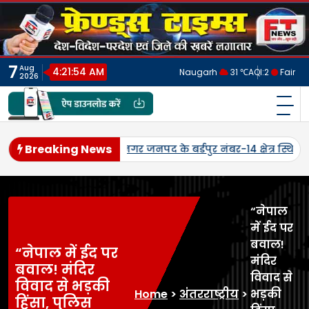
Skip
to
content
7
Aug
4:21:57 AM
Naugarh
31 ℃
AQI:
2
Fair
2026
फ्रेंड्स टाइम्स
India's No.1 Digital News Chanel
Breaking News
यालय लमतिहवा
पांचवीं पुण्यतिथि पर स्व. कौशलेन्द्र प्रताप सिंह को दी
“नेपाल
में ईद पर
बवाल!
“नेपाल में ईद पर
मंदिर
बवाल! मंदिर
विवाद से
विवाद से भड़की
Home
>
अंतरराष्ट्रीय
>
भड़की
हिंसा, पुलिस