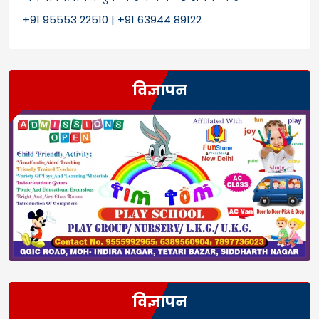
+91 95553 22510 | +91 63944 89122
विज्ञापन
विज्ञापन