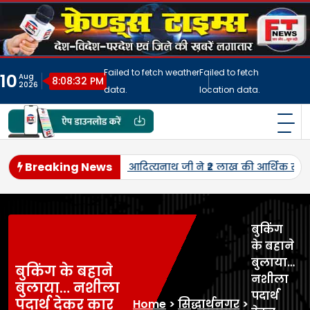
Skip
to
content
Failed to fetch weather
Failed to fetch
10
Aug
8:08:35 PM
2026
data.
location data.
फ्रेंड्स टाइम्स
India's No.1 Digital News Chanel
Breaking News
उपलब्ध कराई।
तमिलनाडु में सड़क हादसे में महराजगंज के 32 वर्षीय 
बुकिंग
के बहाने
बुलाया…
बुकिंग के बहाने
नशीला
बुलाया… नशीला
पदार्थ
पदार्थ देकर कार
Home
>
सिद्धार्थनगर
>