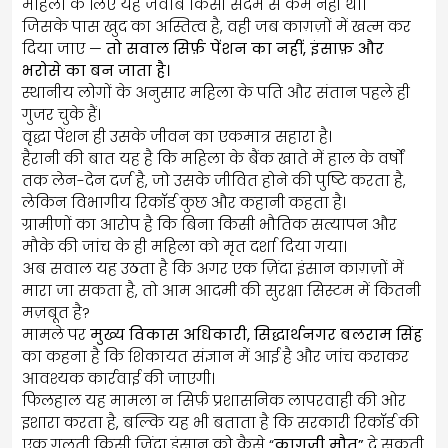
महिला के लिए यह जवाब किसी सदमे से कम नहीं था।
जिसके पास खुद का अस्तित्व है, वही जब काग़ज़ों में खत्म कर
दिया जाए —
तो सवाल सिर्फ़ पेंशन का नहीं, इंसाफ़ और
भरोसे का बन जाता है।
स्थानीय लोगों के अनुसार महिला के पति और संतान पहले ही
गुजर चुके हैं।
वृद्धा पेंशन ही उसके जीवन का एकमात्र सहारा है।
हैरानी की बात यह है कि महिला के बैंक खाते में हाल के वर्षों
तक लेन-देन दर्ज है, जो उसके जीवित होने की पुष्टि करता है,
लेकिन विभागीय रिकॉर्ड कुछ और कहानी कहता है।
ग्रामीणों का आरोप है कि बिना किसी भौतिक सत्यापन और
मौके की जांच के ही महिला को मृत दर्शा दिया गया।
अब सवाल यह उठता है कि अगर एक ज़िंदा इंसान काग़ज़ों में
मारा जा सकता है, तो आम आदमी की सुरक्षा सिस्टम में कितनी
मज़बूत है?
मामले पर
मुख्य विकास अधिकारी, सिद्धार्थनगर बलराम सिंह
का कहना है कि शिकायत संज्ञान में आई है और जांच कराकर
आवश्यक कार्रवाई की जाएगी।
फिलहाल यह मामला न सिर्फ़ प्रशासनिक लापरवाही की ओर
इशारा करता है, बल्कि यह भी बताता है कि सरकारी रिकॉर्ड की
एक गलती किसी ज़िंदा इंसान को कैसे “
काग़ज़ी मौत”
दे सकती