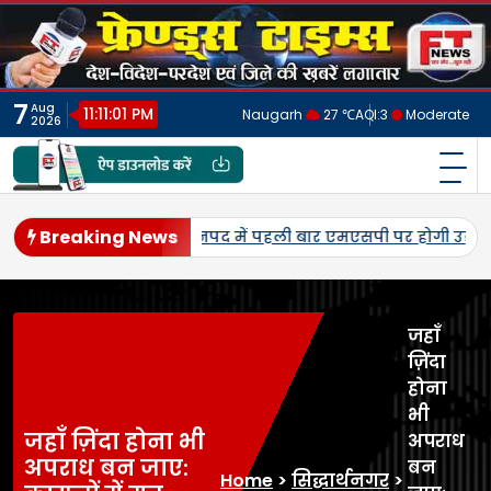
Skip
to
content
7
Aug
11:11:04 PM
Naugarh
27 ℃
AQI:
3
Moderate
2026
फ्रेंड्स टाइम्स
India's No.1 Digital News Chanel
Breaking News
-मूंग की खरीद, सलोन के कमालगंज व धरई में बी-पैक्स केंद्रों का शुभ
जहाँ
ज़िंदा
होना
भी
जहाँ ज़िंदा होना भी
अपराध
अपराध बन जाए:
बन
Home
>
सिद्धार्थनगर
>