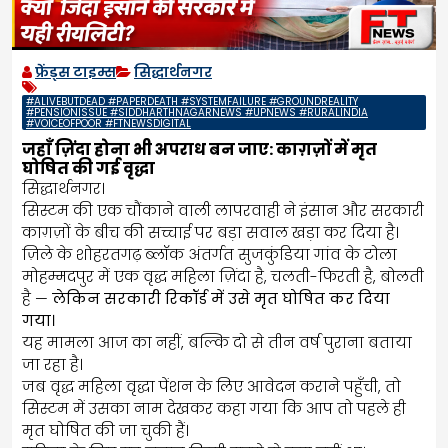
फ्रेंड्स टाइम्स
सिद्धार्थनगर
#ALIVEBUTDEAD #PAPERDEATH #SYSTEMFAILURE #GROUNDREALITY
#PENSIONISSUE #SIDDHARTHNAGARNEWS #UPNEWS #RURALINDIA
#VOICEOFPOOR #FTNEWSDIGITAL
जहाँ ज़िंदा होना भी अपराध बन जाए: काग़ज़ों में मृत
घोषित की गई वृद्धा
सिद्धार्थनगर।
सिस्टम की एक चौंकाने वाली लापरवाही ने इंसान और सरकारी
काग़ज़ों के बीच की सच्चाई पर बड़ा सवाल खड़ा कर दिया है।
ज़िले के शोहरतगढ़ ब्लॉक अंतर्गत सुजकुंडिया गांव के टोला
मोहम्मदपुर में एक वृद्ध महिला ज़िंदा है, चलती-फिरती है, बोलती
है —
लेकिन सरकारी रिकॉर्ड में उसे मृत घोषित कर दिया
गया।
यह मामला आज का नहीं, बल्कि दो से तीन वर्ष पुराना बताया
जा रहा है।
जब वृद्ध महिला वृद्धा पेंशन के लिए आवेदन कराने पहुँची, तो
सिस्टम में उसका नाम देखकर कहा गया कि आप तो पहले ही
मृत घोषित की जा चुकी हैं।