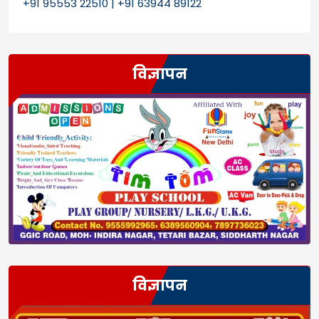
+91 95553 22510 | +91 63944 89122
विज्ञापन
विज्ञापन