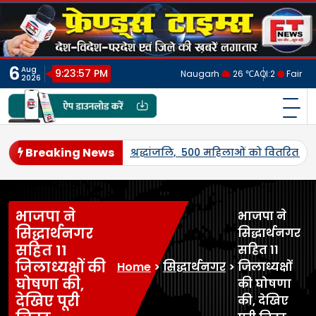
Skip
to
content
6
Aug
9:24:01 PM
Naugarh
26 ℃
AQI:
2
Fair
2026
फ्रेंड्स टाइम्स
India's No.1 Digital News Chanel
Breaking News
त्रा’ अभियान के जरिए पूरे क्षेत्र को राष्टप्रेम की रंग में रंगने की त
भाजपा ने
भाजपा ने
सिद्धार्थनगर
सिद्धार्थनगर
सहित 11
सहित 11
जिलाध्यक्षों की
Home
>
सिद्धार्थनगर
>
जिलाध्यक्षों
घोषणा की,
की घोषणा
देखिए पूरी
की, देखिए