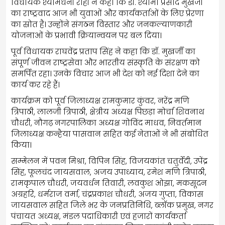
विधायक श्यामधनी राही ने कहा कि डॉ. श्यामा प्रसाद मुखर्जी
का राष्ट्रवाद आज भी युवाओं और कार्यकर्ताओं के लिए प्रेरणा
का स्रोत है। उन्होंने संगठन विस्तार और जनकल्याणकारी
योजनाओं के प्रभावी क्रियान्वयन पर बल दिया।
पूर्व विधायक राघवेंद्र प्रताप सिंह ने कहा कि डॉ. मुखर्जी का
संपूर्ण जीवन राष्ट्रसेवा और भारतीय संस्कृति के संरक्षण को
समर्पित रहा। उनके विचार आज भी देश को नई दिशा देने का
कार्य कर रहे हैं।
कार्यक्रम को पूर्व जिलाध्यक्ष रामकुमार कुंवर, नरेंद्र मणि
त्रिपाठी, लालजी त्रिपाठी, क्षेत्रीय अध्यक्ष पिछड़ा मोर्चा शिवनाथ
चौधरी, नौगढ़ नगरपालिका अध्यक्ष गोविंद माधव, निवर्तमान
जिलाध्यक्ष कन्हैया पासवान सहित कई नेताओं ने भी संबोधित
किया।
सम्मेलन में पवन मिश्रा, विपिन सिंह, विजयकांत चतुर्वेदी, उपेंद्र
सिंह, फूलचंद जायसवाल, अजय उपाध्याय, रमेश मणि त्रिपाठी,
रामकृपाल चौधरी, जयवर्धन तिवारी, लवकुश ओझा, मकसूदन
अग्रहरि, धर्मराज वर्मा, चंद्रप्रकाश चौधरी, अजय गुप्ता, विकास
जायसवाल सहित जिले भर के जनप्रतिनिधि, ब्लॉक प्रमुख, नगर
पंचायत अध्यक्ष, मंडल पदाधिकारी एवं हजारों कार्यकर्ता