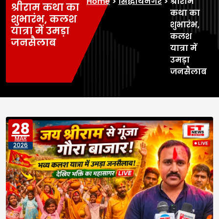
Home
>
सिद्धार्थनगर
>
श्रीराम
श्रीराम कथा का
कथा का
शुभारंभ, कलश
शुभारंभ,
यात्रा में उमड़ा
कलश
जनसैलाब
यात्रा में
उमड़ा
जनसैलाब
28
MAR
2026