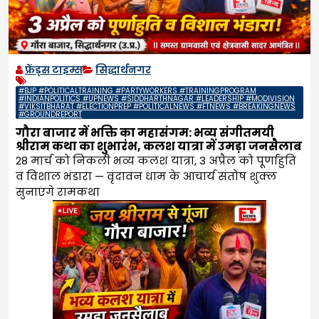
फ्रेंड्स टाइम्स
सिद्धार्थनगर
#BJP #POLITICALTRAINING #PARTYWORKERS #TRAININGPROGRAM
#INDIANPOLITICS #UPNEWS #SIDDHARTHNAGAR #LEADERSHIP #MODIVISION
#VIKSITBHARAT #ELECTIONPREP #POLITICALNEWS #FTNEWS #BREAKINGNEWS
#GROUNDREPORT
गौरा बाजार में भक्ति का महासंगम: भव्य संगीतमयी
श्रीराम कथा का शुभारंभ, कलश यात्रा में उमड़ा जनसैलाब
28 मार्च को निकली भव्य कलश यात्रा, 3 अप्रैल को पूर्णाहुति
व विशाल भंडारा — वृंदावन धाम के आचार्य संतोष शुक्ल
सुनाएंगे रामकथा