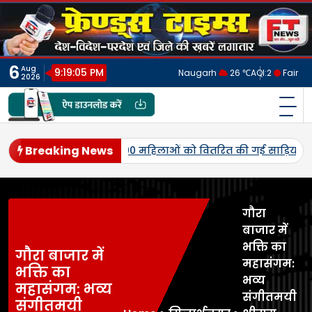
Skip
to
content
6
Aug
9:19:08 PM
Naugarh
26 ℃
AQI:
2
Fair
2026
फ्रेंड्स टाइम्स
India's No.1 Digital News Chanel
Breaking News
 घर तिरंगा-तिरंगा यात्रा’ अभियान के जरिए पूरे क्षेत्र को राष्टप्रेम क
गौरा
बाजार में
भक्ति का
गौरा बाजार में
महासंगम:
भक्ति का
भव्य
महासंगम: भव्य
संगीतमयी
संगीतमयी