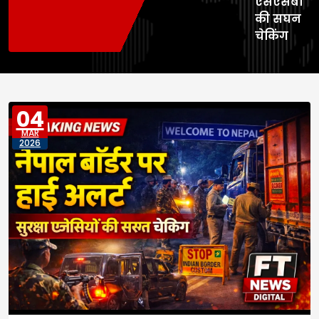
एसएसबी
की सघन
चेकिंग
04
MAR
2026