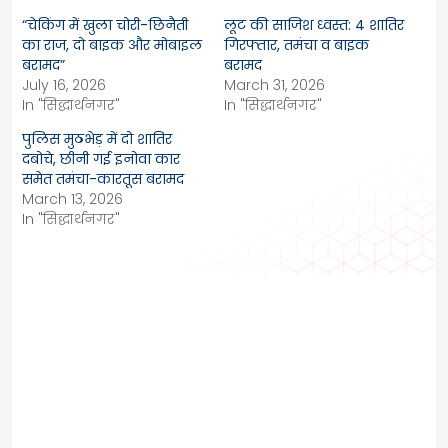
“चेकिंग में खुला चोरी-छिनैती
लूट की साजिश ध्वस्त: 4 शातिर
का राज, दो बाइक और मोबाइल
गिरफ्तार, तमंचा व बाइक
बरामद”
बरामद
July 16, 2026
March 31, 2026
In "सिद्धार्थनगर"
In "सिद्धार्थनगर"
पुलिस मुठभेड़ में दो शातिर
दबोचे, छीनी गई इनोवा कार
समेत तमंचा-कारतूस बरामद
March 13, 2026
In "सिद्धार्थनगर"