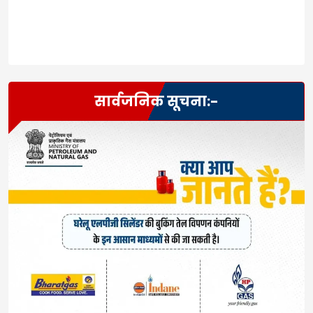
सार्वजनिक सूचना:-
Tags:
Leave a Reply
Your email address will not be published.
Required
fields are marked
*