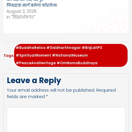
पिपरहवा मार्ग बनेगा फोरलेन!
August 2, 2026
In "सिद्धार्थनगर"
#BuddhaRelics #Siddharthnagar #BrijLalIPS
#SpiritualMoment #NationalMuseum
Tags:
#PeaceAndHeritage #OmNamoBuddhaya
Leave a Reply
Your email address will not be published.
Required
fields are marked
*