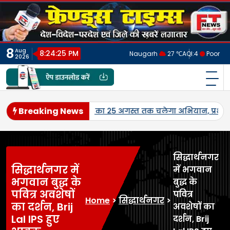
Skip
to
content
8
Aug
8:24:28 PM
Naugarh
27 ℃
AQI:
4
Poor
2026
फ्रेंड्स टाइम्स
India's No.1 Digital News Chanel
Breaking News
ा नेतृत्व।
जनपद में पहली बार एमएसपी पर होगी उड़द-मूंग की खरीद, 
सिद्धार्थनगर
सिद्धार्थनगर में
में भगवान
भगवान बुद्ध के
बुद्ध के
पवित्र अवशेषों
पवित्र
Home
>
सिद्धार्थनगर
>
का दर्शन, Brij
अवशेषों का
Lal IPS हुए
दर्शन, Brij