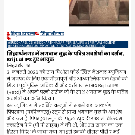
फ्रेंड्स टाइम्स
सिद्धार्थनगर
#BUDDHARELICS #SIDDHARTHNAGAR #BRIJLALIPS #SPIRITUALMOMENT
#NATIONALMUSEUM #PEACEANDHERITAGE #OMNAMOBUDDHAYA
सिद्धार्थनगर में भगवान बुद्ध के पवित्र अवशेषों का दर्शन,
Brij Lal IPS हुए भावुक
सिद्धार्थनगर:
31 जनवरी 2026 को राय पिथौरा फोर्ट स्थित नेशनल म्यूजियम
में जनपद के लिए एक गौरवपूर्ण और आध्यात्मिक पल देखने को
मिला। पूर्व पुलिस अधिकारी और वर्तमान सांसद Brij Lal IPS
(Retd) ने अपनी पत्नी सरोज जी के साथ भगवान बुद्ध के पवित्र
अवशेषों का दर्शन किया।
इस म्यूजियम में प्रदर्शित वस्तुओं में सबसे बड़ा आकर्षण
पिपरहवा (कपिलवस्तु) स्तूप से प्राप्त भगवान बुद्ध के अवशेष
और रत्न हैं। पिपरहवा स्तूप की पहली खुदाई 1898 में विलियम
क्लस्ट्रेन पे पे (पी पी साहब) ने की थी, और उस समय का एक
हिस्सा विदेश ले जाया गया था। इसे उनकी तीसरी पीढ़ी 7 मई