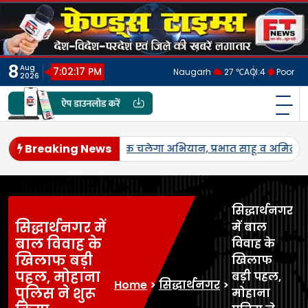
Skip
to
content
8
Aug
7:02:20 PM
Naugarh
27 ℃
AQI:
4
Poor
2026
फ्रेंड्स टाइम्स
India's No.1 Digital News Chanel
Breaking News
नेतृत्व।
जनपद में पहली बार एमएसपी पर होगी उड़द-मूंग की खरीद, सल
सिद्धार्थनगर
सिद्धार्थनगर में
में बाल
बाल विवाह के
विवाह के
खिलाफ बड़ी
खिलाफ
पहल, मोहाना
बड़ी पहल,
Home
>
सिद्धार्थनगर
>
पुलिस ने शुरू
मोहाना