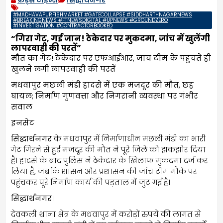
#MADHAVAPURFISHMARKET #GATECOLLAPSE #SIDDHARTHNAGARNEWS
#BREAKINGNEWS #FTNEWSDIGITAL #UPNEWS #GROUNDZERO
#INVESTIGATION #CONTRACTORBOOKED
“गिरा गेट, गई जान! ठेकेदार पर मुकदमा, जांच में खुलेंगी
लापरवाही की परतें”
मौत का गेट! ठेकेदार पर एफआईआर, जांच टीम के पहुंचते ही
खुलने लगीं लापरवाही की परतें
मधवापुर मछली मंडी हादसे में एक मजदूर की मौत, छह
घायल; निर्माण गुणवत्ता और निगरानी व्यवस्था पर गंभीर
सवाल
इनसेट
सिद्धार्थनगर
के मधवापुर में निर्माणाधीन मछली मंडी का भारी
गेट गिरने से हुई मजदूर की मौत ने पूरे जिले को झकझोर दिया
है। हादसे के बाद पुलिस ने ठेकेदार के खिलाफ मुकदमा दर्ज कर
लिया है, जबकि शासन और प्रशासन की जांच टीम मौके पर
पहुंचकर पूरे निर्माण कार्य की पड़ताल में जुट गई है।
सिद्धार्थनगर
।
देवकली थाना क्षेत्र के मधवापुर में करोड़ों रुपये की लागत से