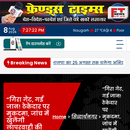
Skip
to
content
8
Aug
7:27:25 PM
Naugarh
27 ℃
AQI:
4
Poor
2026
फ्रेंड्स टाइम्स
India's No.1 Digital News Chanel
Breaking News
ीवास्तव ने किया नेतृत्व।
जनपद में पहली बार एमएसपी पर होगी उड़द-
“गिरा गेट,
गई जान!
“गिरा गेट, गई
ठेकेदार
जान! ठेकेदार पर
पर
मुकदमा, जांच में
Home
>
सिद्धार्थनगर
>
मुकदमा,
खुलेंगी
जांच में
लापरवाही की