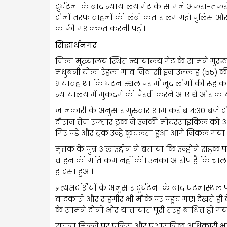
दुर्घटना के बाद न्यायालय गेट के सामने अफरा-तफरी
दोनों तरफ वाहनों की लंबी कतार लग गई। पुलिस और
काफी मशक्कत करनी पड़ी।
सिद्धार्थनगर
।
जिला मुख्यालय स्थित न्यायालय गेट के सामने गुरुवार
मधुबनी टोला रेहला गांव निवासी इनाउल्लाह (55) क
भयावह था कि घटनास्थल पर मौजूद लोगों की रूह कां
न्यायालय में मुकदमे की पैरवी करने आए थे और कार्य
जानकारी के अनुसार गुरुवार शाम करीब 4:30 बजे द
दौरान तेज रफ्तार ट्रक ने उनकी मोटरसाइकिल को अप
गिर पड़े और ट्रक उन्हें कुचलता हुआ आगे निकल गया
मृतक के पुत्र अलाउद्दीन ने बताया कि उन्होंने सड़क
वाहन की गति कम नहीं की। उनका आरोप है कि चाल
हादसा हुआ।
प्रत्यक्षदर्शियों के अनुसार दुर्घटना के बाद घटनास
वादकारी और राहगीर भी मौके पर पहुंच गए। देखते ही द
के सामने दोनों ओर यातायात पूरी तरह बाधित हो 
सूचना मिलने पर पुलिस और प्रशासनिक अधिकारी भारी