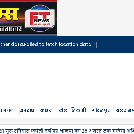
ather data.
Failed to fetch location data.
ाजगंज
अपराध
क्राइम
खेल-खिलाड़ी
गोरखपुर
बलरामप
ा अभियान, प्रभात साहू व अमित श्रीवास्तव ने किया नेतृत्व।
ज