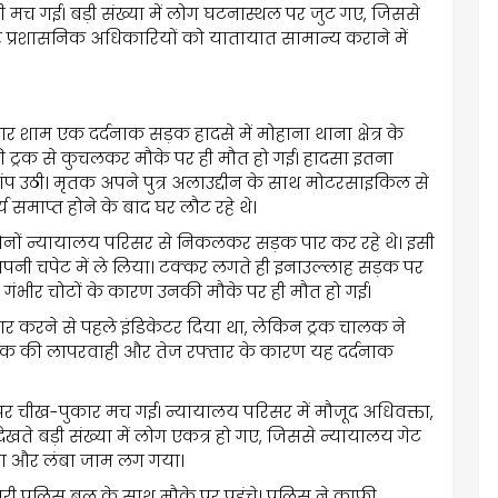
 मच गई। बड़ी संख्या में लोग घटनास्थल पर जुट गए, जिससे
 प्रशासनिक अधिकारियों को यातायात सामान्य कराने में
 शाम एक दर्दनाक सड़क हादसे में मोहाना थाना क्षेत्र के
ी ट्रक से कुचलकर मौके पर ही मौत हो गई। हादसा इतना
प उठी। मृतक अपने पुत्र अलाउद्दीन के साथ मोटरसाइकिल से
 समाप्त होने के बाद घर लौट रहे थे।
ोनों न्यायालय परिसर से निकलकर सड़क पार कर रहे थे। इसी
नी चपेट में ले लिया। टक्कर लगते ही इनाउल्लाह सड़क पर
। गंभीर चोटों के कारण उनकी मौके पर ही मौत हो गई।
 पार करने से पहले इंडिकेटर दिया था, लेकिन ट्रक चालक ने
क की लापरवाही और तेज रफ्तार के कारण यह दर्दनाक
्थल पर चीख-पुकार मच गई। न्यायालय परिसर में मौजूद अधिवक्ता,
ेखते बड़ी संख्या में लोग एकत्र हो गए, जिससे न्यायालय गेट
गया और लंबा जाम लग गया।
 पुलिस बल के साथ मौके पर पहुंचे। पुलिस ने काफी