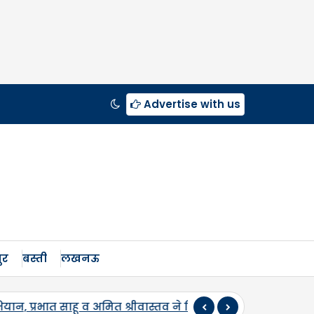
Advertise with us
ुर
बस्ती
लखनऊ
नपद में पहली बार एमएसपी पर होगी उड़द-मूंग की खरीद, सलोन के क