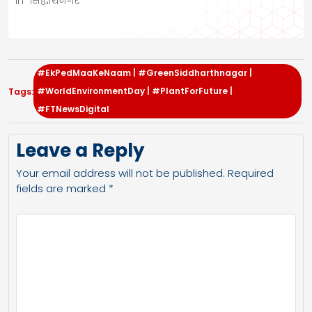
In "सिद्धार्थनगर"
#EkPedMaaKeNaam | #GreenSiddharthnagar |
#WorldEnvironmentDay | #PlantForFuture |
Tags:
#FTNewsDigital
Leave a Reply
Your email address will not be published.
Required
fields are marked
*