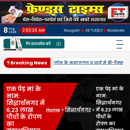
Skip
to
content
8
Aug
2:53:23 AM
Naugarh
29 ℃
AQI:
3
Moderate
2026
फ्रेंड्स टाइम्स
India's No.1 Digital News Chanel
Breaking News
ं का शुभारंभ,
जनपद में पहली बार एमएसपी पर होगी उड़द-मूंग की खरी
एक पेड़ मां के
एक पेड़ मां के
नाम:
नाम:
सिद्धार्थनगर में
सिद्धार्थनगर
6.23 लाख
Home
>
सिद्धार्थनगर
>
में 6.23 लाख
पौधों के रोपण
पौधों के
का
रोपण का