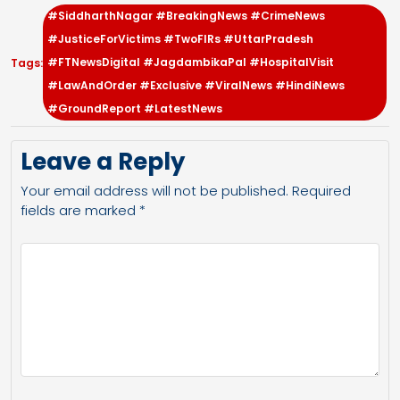
#SiddharthNagar #BreakingNews #CrimeNews
#JusticeForVictims #TwoFIRs #UttarPradesh
#FTNewsDigital #JagdambikaPal #HospitalVisit
Tags:
#LawAndOrder #Exclusive #ViralNews #HindiNews
#GroundReport #LatestNews
Leave a Reply
Your email address will not be published.
Required
fields are marked
*