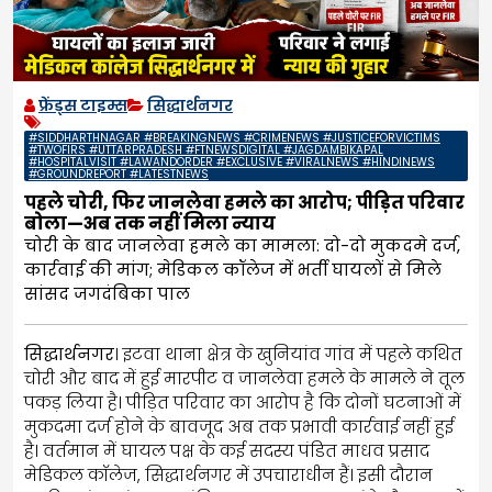
फ्रेंड्स टाइम्स
सिद्धार्थनगर
#SIDDHARTHNAGAR #BREAKINGNEWS #CRIMENEWS #JUSTICEFORVICTIMS
#TWOFIRS #UTTARPRADESH #FTNEWSDIGITAL #JAGDAMBIKAPAL
#HOSPITALVISIT #LAWANDORDER #EXCLUSIVE #VIRALNEWS #HINDINEWS
#GROUNDREPORT #LATESTNEWS
पहले चोरी, फिर जानलेवा हमले का आरोप; पीड़ित परिवार
बोला—अब तक नहीं मिला न्याय
चोरी के बाद जानलेवा हमले का मामला: दो-दो मुकदमे दर्ज,
कार्रवाई की मांग; मेडिकल कॉलेज में भर्ती घायलों से मिले
सांसद जगदंबिका पाल
सिद्धार्थनगर
। इटवा थाना क्षेत्र के खुनियांव गांव में पहले कथित
चोरी और बाद में हुई मारपीट व जानलेवा हमले के मामले ने तूल
पकड़ लिया है। पीड़ित परिवार का आरोप है कि दोनों घटनाओं में
मुकदमा दर्ज होने के बावजूद अब तक प्रभावी कार्रवाई नहीं हुई
है। वर्तमान में घायल पक्ष के कई सदस्य पंडित माधव प्रसाद
मेडिकल कॉलेज, सिद्धार्थनगर में उपचाराधीन हैं। इसी दौरान