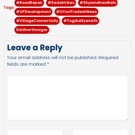
#RoadRepair
#SadakVikas
#ShyamdhaniRahi
Tags:
#UPDevelopment
#UttarPradeshNews
#VillageConnectivity
#YogiAdityanath
Siddharthnagar
Leave a Reply
Your email address will not be published.
Required
fields are marked
*