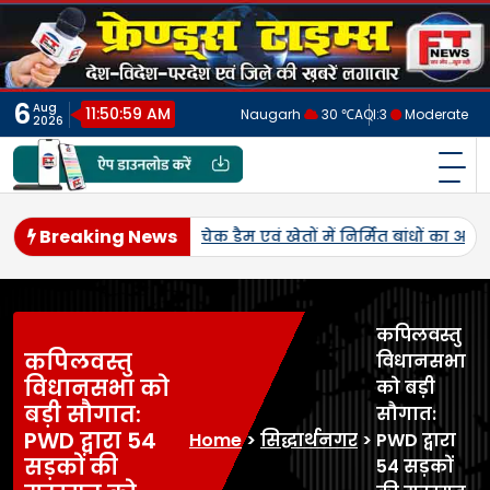
Skip
to
content
6
Aug
11:51:01 AM
Naugarh
30 ℃
AQI:
3
Moderate
2026
फ्रेंड्स टाइम्स
India's No.1 Digital News Chanel
Breaking News
े दिए निर्देश*_
40 लीटर अवैध कच्ची शराब बरामद की गई। साथ ही 
कपिलवस्तु
कपिलवस्तु
विधानसभा
विधानसभा को
को बड़ी
बड़ी सौगात:
सौगात:
PWD द्वारा 54
Home
>
सिद्धार्थनगर
>
PWD द्वारा
सड़कों की
54 सड़कों