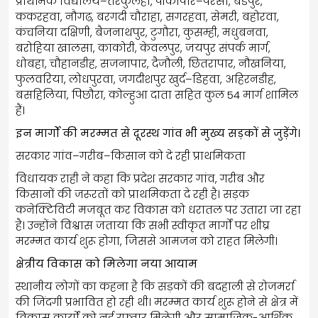
प्राथमिक विद्यालय–तरकुलहा, पीकापार–परसा, बर्डपुर,
ककरहवा, नौगढ़, बरगदी चौराहा, सगरहवा, सेमरी, बहोरवा,
कंचनिया दक्षिणी, बैजनाथपुर, टुगौरा, कुसम्ही, मधुबनवा,
बरोहिया खालसा, काकोरी, केवलपुर, जयपुर संपर्क मार्ग,
धोबहा, चौहानडीह, सजनापार, दैजौली, छितरापार, नौखनिया,
फुलवरिया, लोधपुरवा, जगदीशपुर खुर्द–डिहवा, अहिरनडीह,
बसहिलिया, पिछौरा, कोल्हुआ दाता सहित कुल 54 मार्ग शामिल
हैं।
इन मार्गों की मरम्मत से दूरस्थ गांव भी मुख्य सड़कों से जुड़ेंगे।
सरकार गांव–गरीब–किसान को दे रही प्राथमिकता
विधायक राही ने कहा कि प्रदेश सरकार गांव, गरीब और
किसानों की जरूरतों को प्राथमिकता दे रही है। सड़क
कनेक्टिविटी मजबूत कर विकास को धरातल पर उतारा जा रहा
है। उन्होंने विश्वास जताया कि सभी स्वीकृत मार्गों पर शीघ्र
मरम्मत कार्य शुरू होगा, जिससे आमजन को राहत मिलेगी।
क्षेत्रीय विकास को मिलेगा नया आयाम
स्थानीय लोगों का कहना है कि सड़कों की बदहाली से रोजमर्रा
की जिंदगी प्रभावित हो रही थी। मरम्मत कार्य शुरू होने से क्षेत्र में
विकास कार्यों को नई रफ्तार मिलेगी और सामाजिक-आर्थिक