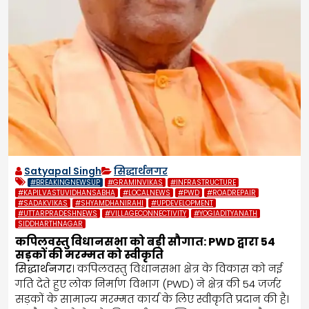
Satyapal Singh
सिद्धार्थनगर
#BREAKINGNEWSUP
#GRAMINVIKAS
#INFRASTRUCTURE
#KAPILVASTUVIDHANSABHA
#LOCALNEWS
#PWD
#ROADREPAIR
#SADAKVIKAS
#SHYAMDHANIRAHI
#UPDEVELOPMENT
#UTTARPRADESHNEWS
#VILLAGECONNECTIVITY
#YOGIADITYANATH
SIDDHARTHNAGAR
कपिलवस्तु विधानसभा को बड़ी सौगात: PWD द्वारा 54
सड़कों की मरम्मत को स्वीकृति
सिद्धार्थनगर
। कपिलवस्तु विधानसभा क्षेत्र के विकास को नई
गति देते हुए लोक निर्माण विभाग (PWD) ने क्षेत्र की 54 जर्जर
सड़कों के सामान्य मरम्मत कार्य के लिए स्वीकृति प्रदान की है।