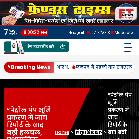
Skip
to
content
7
Aug
9:00:25 PM
Naugarh
27 ℃
AQI:
3
Moderate
2026
फ्रेंड्स टाइम्स
India's No.1 Digital News Chanel
Breaking News
ोगी उड़द-मूंग की खरीद, सलोन के कमालगंज व धरई में बी-पैक्स केंद्रों
“पेट्रोल पंप
भूमि
“पेट्रोल पंप भूमि
प्रकरण में
प्रकरण में जांच
जांच
रिपोर्ट के बाद
रिपोर्ट के
बढ़ी हलचल,
Home
>
सिद्धार्थनगर
>
बाद बढ़ी