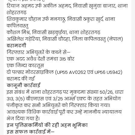
रियाज अहमद उर्फ अकील अहमद, निवासी खुनुंवा बाजार, थाना
शोहरतगढ़
शिवकुमार चौहान उर्फ मनगाठू, निवासी ठकुरा खुर्द, थाना
कपिलवस्तु
कौशल मिश्र, निवासी खड़कुईया, थाना शोहरतगढ़
अखिलेश गड़ेरिया, निवासी चौदहा, जिला कपिलवस्तु (नेपाल)
बरामदगी
गिरफ्तार अभियुक्तों के कब्जे से—
एक अदद अवैध देशी तमंचा 315 बोर
एक जिन्दा कारतूस
दो पल्सर मोटरसाइकिल (UP55 AV0262 एवं UP56 U5942)
बरामद की गईं
कानूनी कार्रवाई
इस संबंध में थाना शोहरतगढ़ पर मुकदमा संख्या 50/26, धारा
313, 3(5) बीएनएस एवं 3/25 आर्म्स एक्ट के तहत अभियोग
पंजीकृत कर सभी अभियुक्तों को गिरफ्तार किया गया।
आवश्यक विधिक कार्रवाई पूरी कर उन्हें माननीय न्यायालय
भेज दिया गया है।
इन पुलिसकर्मियों की रही अहम भूमिका
इस सफल कार्रवाई में—