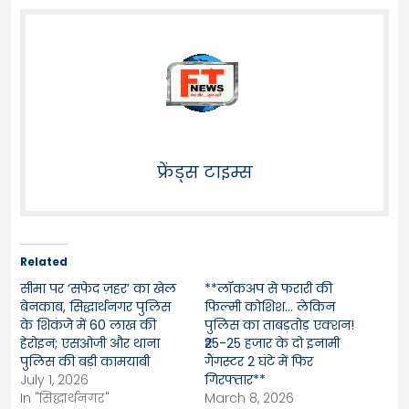
फ्रेंड्स टाइम्स
Related
सीमा पर ‘सफेद ज़हर’ का खेल
**लॉकअप से फरारी की
बेनकाब, सिद्धार्थनगर पुलिस
फिल्मी कोशिश… लेकिन
के शिकंजे में 60 लाख की
पुलिस का ताबड़तोड़ एक्शन!
हेरोइन; एसओजी और थाना
₹25-25 हजार के दो इनामी
पुलिस की बड़ी कामयाबी
गैंगस्टर 2 घंटे में फिर
July 1, 2026
गिरफ्तार**
In "सिद्धार्थनगर"
March 8, 2026