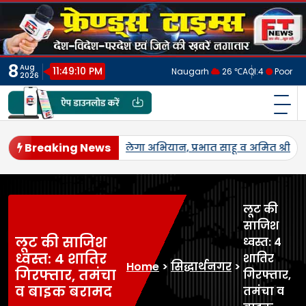
Skip
to
content
8
Aug
11:49:13 PM
Naugarh
26 ℃
AQI:
4
Poor
2026
फ्रेंड्स टाइम्स
India's No.1 Digital News Chanel
Breaking News
।
जनपद में पहली बार एमएसपी पर होगी उड़द-मूंग की खरीद, सलोन के क
लूट की
साजिश
लूट की साजिश
ध्वस्त: 4
ध्वस्त: 4 शातिर
शातिर
Home
>
सिद्धार्थनगर
>
गिरफ्तार, तमंचा
गिरफ्तार,
व बाइक बरामद
तमंचा व