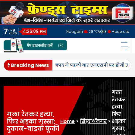
Skip
to
content
7
Aug
4:26:12 PM
Naugarh
29 ℃
AQI:
3
Moderate
2026
फ्रेंड्स टाइम्स
India's No.1 Digital News Chanel
Breaking News
-मूंग की खरीद, सलोन के कमालगंज व धरई में बी-पैक्स केंद्रों का शुभ
गला
रेतकर
हत्या,
गला रेतकर हत्या,
फिर
फिर भड़का गुस्सा;
Home
>
सिद्धार्थनगर
>
भड़का
दुकान-बाइक फूंकी
गुस्सा;