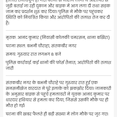
हालात तनावपूर्ण हो गए। घटना से नाराज लोगों ने आरोपित से
जुड़ी बताई जा रही दुकान और बाइक में आग लगा दी तथा सड़क
जाम कर प्रदर्शन शुरू कर दिया। पुलिस ने मौके पर पहुंचकर
स्थिति को नियंत्रित किया और आरोपितों की तलाश तेज कर दी
है।
मृतक: आनंद कुमार (निवासी कोलकी चमरसन, थाना बखिरा)
घटना स्थल: बभनी चौराहा, संतकबीर नगर
समय: गुरुवार रात लगभग 8 बजे
पुलिस कार्रवाई: कई थानों की फोर्स तैनात, आरोपितों की तलाश
जारी
संतकबीर नगर के बभनी चौराहे पर गुरुवार रात हुई एक
सनसनीखेज वारदात ने पूरे इलाके को झकझोर दिया। जानकारी
के अनुसार बाइक से पहुंचे हमलावरों ने युवक आनंद कुमार पर
धारदार हथियार से हमला कर दिया, जिससे उसकी मौके पर ही
मौत हो गई।
घटना की खबर फैलते ही बड़ी संख्या में लोग मौके पर जुट गए।