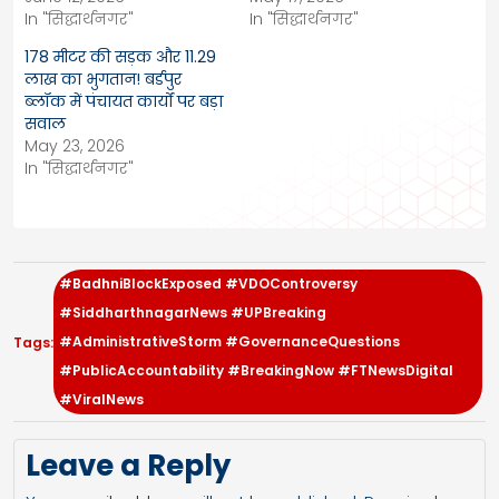
In "सिद्धार्थनगर"
In "सिद्धार्थनगर"
178 मीटर की सड़क और 11.29
लाख का भुगतान! बर्डपुर
ब्लॉक में पंचायत कार्यों पर बड़ा
सवाल
May 23, 2026
In "सिद्धार्थनगर"
#BadhniBlockExposed #VDOControversy
#SiddharthnagarNews #UPBreaking
#AdministrativeStorm #GovernanceQuestions
Tags:
#PublicAccountability #BreakingNow #FTNewsDigital
#ViralNews
Leave a Reply