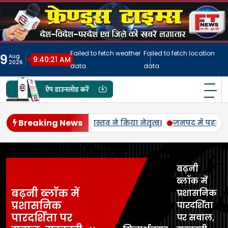
Skip
to
content
Failed to fetch weather
Failed to fetch location
9
Aug
9:40:24 AM
2026
data.
data.
फ्रेंड्स टाइम्स
India's No.1 Digital News Chanel
Breaking News
एमएसपी पर होगी उड़द-मूंग की खरीद, सलोन के कमालगंज व धरई में बी-पै
बढ़नी
ब्लॉक में
बढ़नी ब्लॉक में
प्रशासनिक
प्रशासनिक
पारदर्शिता
पारदर्शिता पर
पर सवाल,