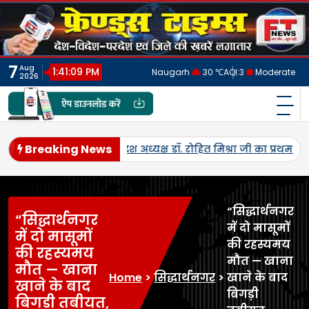
Skip
to
content
7
Aug
1:41:12 PM
Naugarh
30 ℃
AQI:
3
Moderate
2026
फ्रेंड्स टाइम्स
India's No.1 Digital News Chanel
Breaking News
।
खौलती दाल बनी हादसे की वजह, मिड-डे मील के दौरान 6 छात्र झुलसे
“सिद्धार्थनगर
“सिद्धार्थनगर
में दो मासूमों
में दो मासूमों
की रहस्यमय
की रहस्यमय
मौत — खाना
मौत — खाना
Home
>
सिद्धार्थनगर
>
खाने के बाद
खाने के बाद
बिगड़ी
बिगड़ी तबीयत,