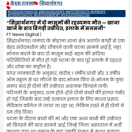
फ्रेंड्स टाइम्स
सिद्धार्थनगर
#SIDDHARTHNAGAR #BREAKINGNEWS #MYSTERYDEATH #UPNEWS
#FTNEWSDIGITAL #GROUNDREPORT #SAFEJOURNALISM
“सिद्धार्थनगर में दो मासूमों की रहस्यमय मौत — खाना
खाने के बाद बिगड़ी तबीयत, इलाके में सनसनी”
FT News Digital
|
सिद्धार्थनगर। जनपद के मोहाना थाना क्षेत्र अंतर्गत बगही से एक
बेहद संवेदनशील और चौंकाने वाली घटना सामने आई है, जहां
भोजन करने के बाद दो मासूम भाई-बहन की संदिग्ध
परिस्थितियों में मौत हो गई। घटना के बाद पूरे इलाके में दहशत
और शोक का माहौल है।
प्राप्त जानकारी के अनुसार, करीब 7 वर्षीय प्राची और 3 वर्षीय
ओम स्कूल से घर लौटने के बाद भोजन किए थे। भोजन के कुछ
समय बाद ही दोनों की तबीयत अचानक बिगड़ने लगी।
परिजनों के अनुसार, शाम होते-होते दोनों बच्चों की हालत गंभीर
हो गई, जिसके बाद उन्हें तत्काल इलाज के लिए माधव प्रसाद
मेडिकल कॉलेज ले जाया जा रहा था, लेकिन रास्ते में ही दोनों ने
दम तोड़ दिया।
घटना के दौरान बच्चों की मां और एक अन्य बच्ची की तबीयत
भी बिगड़ने की बात सामने आई, जिन्हें जिला अस्पताल में भर्ती
कराया गया था। इलाज के बाद उनकी हालत में सुधार बताया