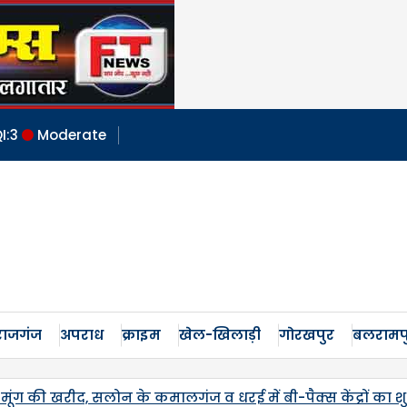
I:
3
Moderate
ाजगंज
अपराध
क्राइम
खेल-खिलाड़ी
गोरखपुर
बलरामप
ं बी-पैक्स केंद्रों का शुभारंभ,
जनपद में पहली बार एमएसपी प