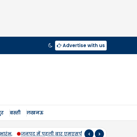
Advertise with us
ुर
बस्ती
लखनऊ
र होगी उड़द-मूंग की खरीद, सलोन के कमालगंज व धरई में बी-पैक्स 