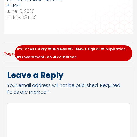
में चयन
June 10, 2026
In "सिद्धार्थनगर"
#SuccessStory #UPNews #FTNewsDigital #Inspiration
Tags:
#GovernmentJob #YouthIcon
Leave a Reply
Your email address will not be published.
Required
fields are marked
*