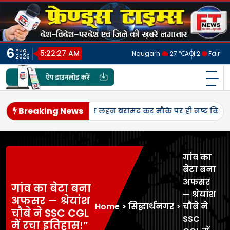
Skip
to
content
6
Aug
5:22:30 AM
Naugarh
27 ℃
AQI:
2
Fair
2026
फ्रेंड्स टाइम्स
India's No.1 Digital News Chanel
Breaking News
ुक्त गिरफ्तार
जनेश्वर मिश्र की जयंती पर सपा नेताओं ने किया नमन, म
गांव का
बेटा बना
अफसर
गांव का बेटा बना
— श्रेयांश
अफसर — श्रेयांश
Home
>
सिद्धार्थनगर
>
चौबे ने
चौबे ने SSC CGL
SSC
में रचा इतिहास!”