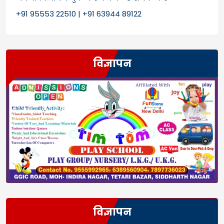
+91 95553 22510 | +91 63944 89122
विज्ञापन
विज्ञापन