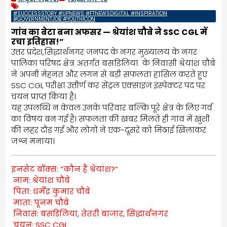
#SUCCESSSTORY #UPNEWS #FTNEWSDIGITAL #INSPIRATION
#GOVERNMENTJOB #YOUTHICON
गांव का बेटा बना अफसर — श्रेयांश चौबे ने SSC CGL में
रचा इतिहास!”
उत्तर प्रदेश,सिद्धार्थनगर जनपद के नगर मुख्यालय के नगर
पालिका परिषद क्षेत्र अंतर्गत बसडिलिया के निवासी श्रेयांश चौबे
ने अपनी मेहनत और लगन से बड़ी सफलता हासिल करते हुए
SSC CGL परीक्षा उत्तीर्ण कर सेंट्रल एक्साइज इंस्पेक्टर पद पर
चयन प्राप्त किया है।
यह उपलब्धि न केवल उनके परिवार बल्कि पूरे क्षेत्र के लिए गर्व
का विषय बन गई है। सफलता की खबर मिलते ही गांव में खुशी
की लहर दौड़ गई और लोगों ने एक-दूसरे को मिठाई खिलाकर
जश्न मनाया।
इनसेट बॉक्स: “कौन हैं श्रेयांश?”
नाम: श्रेयांश चौबे
पिता: धर्मेंद्र कुमार चौबे
माता: पूनम चौबे
निवास: बसडिलिया, तेतरी बाजार, सिद्धार्थनगर
चयन: SSC CGL