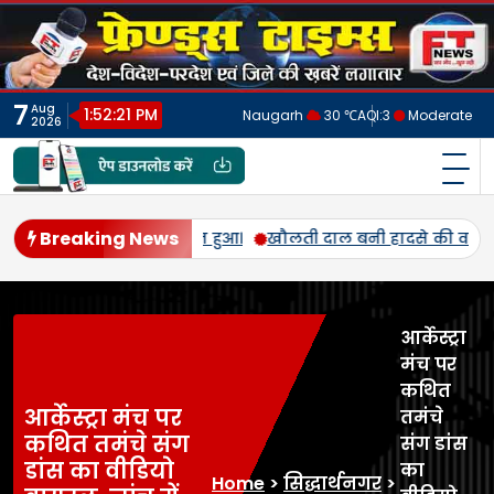
Skip
to
content
7
Aug
1:52:24 PM
Naugarh
30 ℃
AQI:
3
Moderate
2026
फ्रेंड्स टाइम्स
India's No.1 Digital News Chanel
Breaking News
न 6 छात्र झुलसे LEAD सिद्धार्थनगर जनपद के बर्डपुर नंबर-14 क्षेत्र 
आर्केस्ट्रा
मंच पर
कथित
आर्केस्ट्रा मंच पर
तमंचे
कथित तमंचे संग
संग डांस
डांस का वीडियो
का
Home
>
सिद्धार्थनगर
>