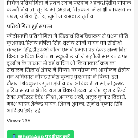
क्विज प्रतियोगिता में प्रथम स्थान फरहान अहमद,द्वितीय गोपाल
कन्नौजिया,वा तृतीय मो इमरान, चित्रकला में साक्षी जायसवाल
प्रथम, राबिश द्वितीय, खुशी जायसवाल तृतीय।
प्रतियोगिता हुई संपन्न
फोटोग्राफी प्रतियोगिता में सिद्धार्थ विश्वविद्यालय से प्रथम प्रीति
कुशवाहा,द्वितीय हर्षिता सिंह, तृतीय सोनी यादव को सीडीओ
बलराम सिंह,डीएफओ नीला एम ने प्रमाण पत्र देकर सम्मानित
किया। अधिकारियों तथा स्कूली छात्रों ने मझौली सागर तट पर
दूरबीन के माध्यम से बर्ड वाचिंग भी किया।कार्य क्रम का
संचालन सिद्धार्थ शंकर ने किया। कार्यक्रम का आयोजन क्षेत्रीय
वन अधिकारी नौगढ़ राजेश कुमार कुशवाहा ने किया। इस
दौरान शिवकुमार गुप्ता क्षेत्रीय वन अधिकारी बांसी, मोहम्मद
इलियास खान क्षेत्रीय वन अधिकारी इटवा ,राजेश कुमार डिप्टी
रेंजर ,फॉरेस्टर देवेश मिश्रा ,अमजद अली, अतुल कुमार तिवारी,
महेश यादव,शैलेन्द्र यादव, शिवम शुक्ला, सुजीत कुमार सिंह
आदि उपस्थित रहे।
Views: 235
WhatsApp पर शेयर करें