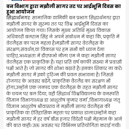
वन विभाग द्वारा मझौली सागर तट पर आर्द्रभूमि दिवस का
हुआ आयोजन
सिद्धार्थनगर
: सामाजिक वानिकी बन प्रभाग सिद्धार्थनगर द्वारा
मझौली सागर के सुरम्य तट पर विश्व आर्द्रभूमि दिवस का
आयोजन किया गया। जिसके मुख्य अतिथि मुख्य विकास
अधिकारी बलराम सिंह ने अपने संबोधन में कहा कि, प्रकृति में
वेटलैंड्स का परम महत्व है।मझौली सागर वेटलैंड्स के
संरक्षण,संवर्धन,वा विकास पर हम सभी को ध्यान देना
चाहिए़,अध्यक्षता में डीएफओ नीला एम ने कहा मझौली सागर
वेटलैंड्स एक प्राकृतिक है। यहां प्रति वर्ष काफी संख्या में प्रवासी
पक्षी आते है। जो सागर की शोभा बढ़ाते है। इनका शिकार ना करें।
मझौली सागर में इको टूरिज्म की प्रवल संभावना है। जिससे
रोजगार के अवसर बढ़ेंगे, प्राकृतिक वैटलैंड का संरक्षण भी
होगा,उन्होंने एक जनपद एक वेटलैंड्स के तहत मझौली सागर
के चयन पर बल दिया, वही सिद्धार्थ विश्वविद्यालय के वनस्पति
विज्ञान विभागाध्यक्ष डा आशुतोष कुमार वर्मा ,विभागाध्यक्ष जंतु
विज्ञान आशुतोष श्रीवास्तव ने मझौली सागर वेटलैंड्स की
प्राकृतिक वा ऐतिहासिक महत्ता पर प्रकाश डाला।उन्होंने कहा
मझौली सागर में हर वर्ष बीस हजार विदेशी पक्षी मेहमान के आने
की बात कही। उक्त अवसर पर विभिन्न प्रतियोगिता कराई गयी।