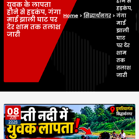
होने से
युवक के लापता
हड़कंप,
होने से हड़कंप, गंगा
Home
>
सिद्धार्थनगर
>
गंगा
माई झाली घाट पर
माई
देर शाम तक तलाश
झाली
जारी
घाट
पर देर
शाम
तक
तलाश
जारी
08
JUN
2026