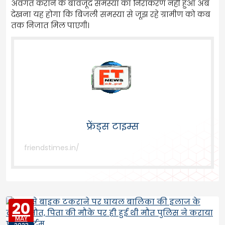
अवगत कराने के बावजूद समस्या का निराकरण नहीं हुआ अब
देखना यह होगा कि बिजली समस्या से जूझ रहे ग्रामीण को कब
तक निजात मिल पाएगी।
फ्रेंड्स टाइम्स
friendstimes.in/
20
MAY