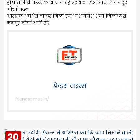
है। प्रतिनिधि मंडल के साथ में रहे प्रदेश वरिष्ठ उपाध्यक्ष मजदूर
मोर्चा मदन
भारद्वाज,अवधेश ठाकुर जिला उपाध्यक्ष,गणेश शर्मा जिलाध्यक्ष
मजदूर मोर्चा आदि रहे।
फ्रेंड्स टाइम्स
friendstimes.in/
20