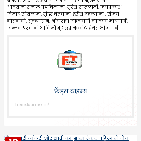
बनवारी,नरेश लखवानी,मनोज नोतनानी,भगवान
आवतानी,सुनील कर्मचन्दानी, सुरेश सीतलानी, जयप्रकाश ,
विनोद सीतलानी, सुंदर चेतवानी, हरीश टहल्यानी , संजय
नोतनानी, तुलजाराम, भोजराज लालवानी लालचंद मोटवानी,
चिम्मन पेरवानी आदि मौजूद रहे। भवदीय हेमंत भोजवानी
फ्रेंड्स टाइम्स
friendstimes.in/