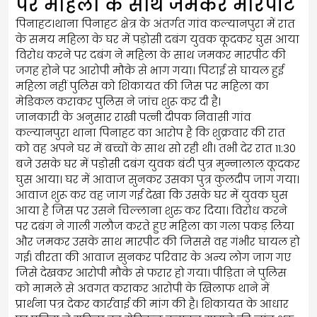
पर महिला के साथ जमकर मारपीट
पिनाहट।थाना पिनाहट क्षेत्र के अंतर्गत गांव कल्यानपुरा में रात
के समय महिला के घर में पड़ोसी दबंग युवक कूदकर घुस आया
विरोध करने पर दबंग ने महिला के साथ जमकर मारपीट की
जगह होने पर आरोपी मौके से भाग गया। पिटाई से घायल हुई
महिला नहीं पुलिस को शिकायत की जिस पर महिला का
मेडिकल कराकर पुलिस ने जांच शुरू कर दी है।
जानकारी के अनुसार राखी पत्नी दीपक निवासी गांव
कल्यानपुरा थाना पिनाहट का आरोप है कि शुक्रवार की रात
को वह अपने घर में बच्चों के साथ सो रही थी। तभी देर रात 11:30
बजे उसके घर में पड़ोसी दबंग युवक बंटी पुत्र मुन्नालाल कूदकर
घुस आया। घर में आवाज सुनकर उसका पुत्र कुलदीप जाग गया।
आवाज शुरू कर वह जाग गई देखा कि उसके घर में युवक घुस
आया है जिस पर उसने चिल्लाना शुरु कर दिया। विरोध करने
पर दबंग ने गाली गलौज करते हुए महिला का गला पकड़ लिया
और जमकर उसके साथ मारपीट की जिससे वह गंभीर घायल हो
गई। वीरता की आवाज सुनकर परिवार के अन्य लोग जाग गए
जिसे देखकर आरोपी मौके से फरार हो गया। पीड़िता ने पुलिस
को मामले से अवगत कराकर आरोपी के खिलाफ थाने में
प्रार्थना पत्र देकर कार्रवाई की मांग की है। शिकायत के आधार