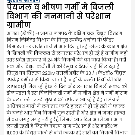
परेशान ग्रामीण
पेयजल व भीषण गर्मी मे बिजली
विभाग की मनमानी से परेशान
ग्रामीण
आगरा (डौकी) -! आगरा जनपद के दक्षिणांचल विद्युत वितरण
निगम लिमिटेड विभाग के विद्युत उपकेंद्र धमौटा के फीडर
बिसारना पर जर्जर तारों में आए दिन हो रहे फोल्ड के कारण क्षेत्र
में बिजली की किल्लत से लगातार परेशान हो रहे हैं ग्रामीण जहाँ
उत्तर प्रदेश सरकार ने 24 घंटे बिजली देने का वादा किया है। वही
एक ओर विद्युत कटौती मे कोई सुधार देखने नही मिल रहा है।
विद्युत का वितरण 220kv बरौलीअहीर के 33 /11 केoवीo विद्युत
उपकेंद्र धमौटा से किया जाता है। जहाँ के कर्मचारियों की घोर
लापरवाही मिल रही है।आये दिन और लगातार बिजली संकट को
झेल पडता है।इस चिलचिलाती गर्मी में ग्रामीण क्षेत्र में गर्मी मौसम
के चलते लोग उल्टी बुखार की चपेट में आ रहे हैं देहात क्षेत्र मैं
अधिकांश गांवो मे लगातार जर्जर हालत मे हो रहे तरो मे फाल्ट
के चलते आए दिन बिजली गुल रहती है और क्षेत्र में जर्जर हालत
में बंच जगह जगह पड़ी हुई है जिसमें आए दिन अपने आप आग
लगती रहती है जिसके कारण ग्राम परेशान हैं और हाईटेंशन
11,000 के विद्युत पोलो से नीचे लटक रहे तारों का बिजली विभाग