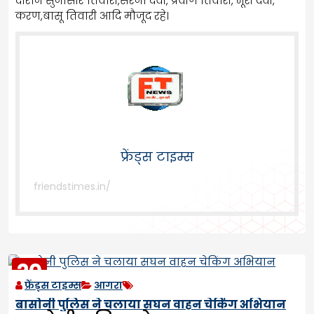
दौरान सुनासीर तिवारी,सरना देवी, प्रवीण तिवारी, भूरी देवी,
करण,बासू तिवारी आदि मौजूद रहे।
फ्रेंड्स टाइम्स
friendstimes.in/
20
फ्रेंड्स टाइम्स
आगरा
MAY
2023
बासोनी पुलिस ने चलाया सघन वाहन चेकिंग अभियान