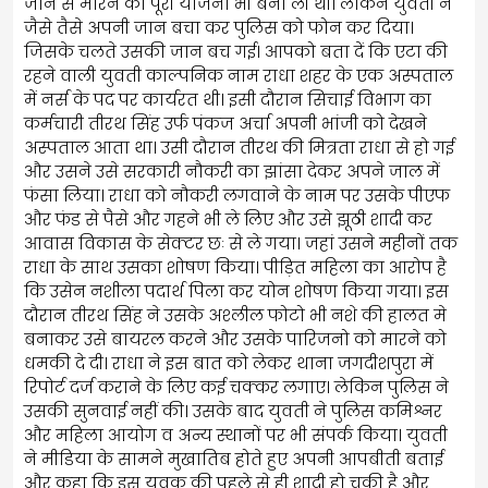
जान से मारने की पूरी योजना भी बना ली थी। लेकिन युवती ने
जैसे तैसे अपनी जान बचा कर पुलिस को फोन कर दिया।
जिसके चलते उसकी जान बच गई। आपको बता दें कि एटा की
रहने वाली युवती काल्पनिक नाम राधा शहर के एक अस्पताल
में नर्स के पद पर कार्यरत थी। इसी दौरान सिचाई विभाग का
कर्मचारी तीरथ सिंह उर्फ पंकज अर्चा अपनी भांजी को देखने
अस्पताल आता था। उसी दौरान तीरथ की मित्रता राधा से हो गई
और उसने उसे सरकारी नौकरी का झांसा देकर अपने जाल में
फंसा लिया। राधा को नौकरी लगवाने के नाम पर उसके पीएफ
और फंड से पैसे और गहने भी ले लिए और उसे झूठी शादी कर
आवास विकास के सेक्टर छः से ले गया। जहां उसने महीनों तक
राधा के साथ उसका शोषण किया। पीड़ित महिला का आरोप है
कि उसेन नशीला पदार्थ पिला कर योन शोषण किया गया। इस
दौरान तीरथ सिंह ने उसके अश्लील फोटो भी नशे की हालत मे
बनाकर उसे बायरल करने और उसके पारिजनो को मारने को
धमकी दे दी। राधा ने इस बात को लेकर थाना जगदीशपुरा में
रिपोर्ट दर्ज कराने के लिए कई चक्कर लगाए। लेकिन पुलिस ने
उसकी सुनवाई नहीं की। उसके बाद युवती ने पुलिस कमिश्नर
और महिला आयोग व अन्य स्थानों पर भी संपर्क किया। युवती
ने मीडिया के सामने मुखातिब होते हुए अपनी आपबीती बताई
और कहा कि इस युवक की पहले से ही शादी हो चुकी है और