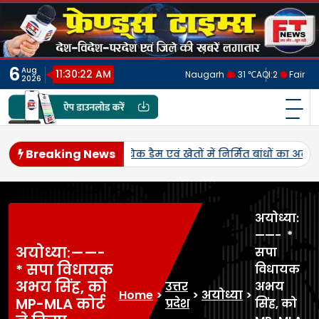
Skip
to
content
6
Aug
11:30:25 AM
Naugarh
31 ℃
AQI:
2
Fair
2026
फ्रेंड्स टाइम्स
India's No.1 Digital News Chanel
Breaking News
निर्देश*_
40 लीटर अवैध कच्ची शराब बरामद की गई। साथ ही लगभग 
अयोध्या:
——- *
अयोध्या:——-
सपा
* सपा विधायक
विधायक
अभय सिंह, को
उत्तर
अभय
Home
>
>
अयोध्या
>
MP-MLA कोर्ट
प्रदेश
सिंह, को