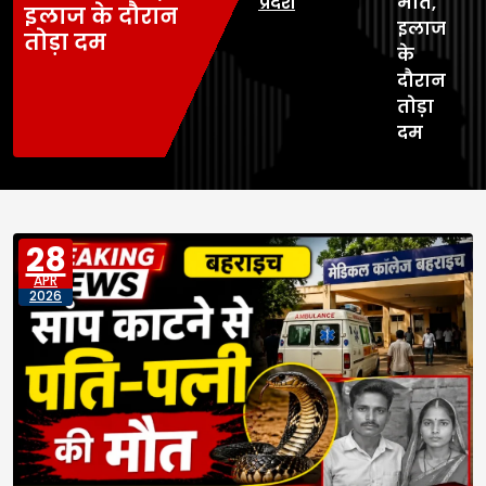
प्रदेश
मौत,
इलाज के दौरान
इलाज
तोड़ा दम
के
दौरान
तोड़ा
दम
28
APR
2026