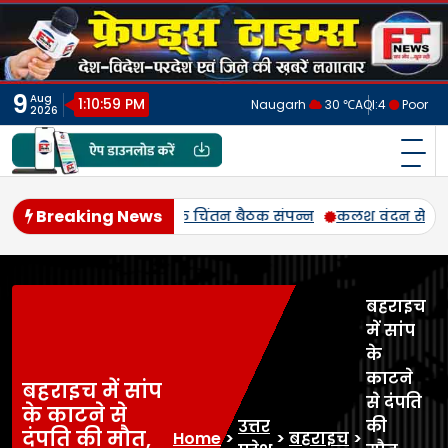
Skip
to
content
9
Aug
1:11:02 PM
Naugarh
30 ℃
AQI:
4
Poor
2026
फ्रेंड्स टाइम्स
India's No.1 Digital News Chanel
Breaking News
कलश वंदन से गूंजे मंदिर परिसर, समरसता का दिया संदेश। गुरु रविदा
बहराइच
में सांप
के
काटने
बहराइच में सांप
से दंपति
के काटने से
उत्तर
की
दंपति की मौत,
Home
>
>
बहराइच
>