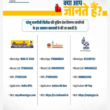
#IndiaNews #ViralNews
Leave a Reply
Your email address will not be published.
Required
fields are marked
*