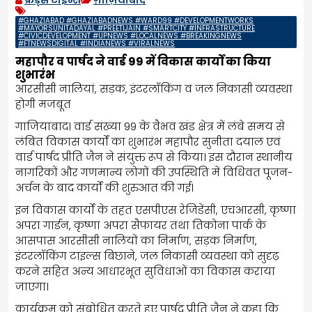
#GHAZIABAD #GHAZIABADNEWS #WARD99 #DEVELOPMENTWORKS
#MAYORSUNITADAYAL #PREETIJAIN #SMARTCITY #INFRASTRUCTURE
#CIVICDEVELOPMENT #UPNEWS #LOCALNEWS #BREAKINGNEWS
#FTNEWSDIGITAL #INDIANEWS #VIRALNEWS
महापौर व पार्षद ने वार्ड 99 में विकास कार्यों का किया
शुभारंभ
आरसीसी नालियां, सड़क, इंटरलॉकिंग व जल निकासी व्यवस्था
होगी मजबूत
गाजियाबाद। वार्ड संख्या 99 के वैभव खंड क्षेत्र में लंबे समय से
लंबित विकास कार्यों का शुभारंभ महापौर सुनीता दयाल एवं
वार्ड पार्षद प्रीति जैन ने संयुक्त रूप से किया। इस दौरान स्थानीय
नागरिकों और गणमान्य लोगों की उपस्थिति में विधिवत पूजन-
अर्चन के बाद कार्यों की शुरुआत की गई।
इन विकास कार्यों के तहत एसपीएस रेजिडेंसी, एचआरसी, कृष्णा
अपरा गार्डन, कृष्णा अपरा सैफायर तथा तिकोना पार्क के
आसपास आरसीसी नालियों का निर्माण, सड़क निर्माण,
इंटरलॉकिंग टाइल्स बिछाने, जल निकासी व्यवस्था को सुदृढ़
करने सहित अन्य आधारभूत सुविधाओं का विकास कराया
जाएगा।
कार्यक्रम को संबोधित करते हुए पार्षद प्रीति जैन ने कहा कि