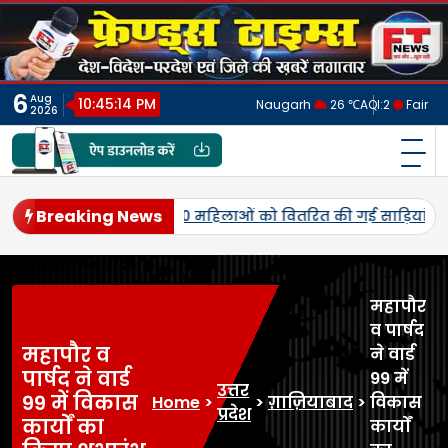
Skip
to
content
6
Aug
10:45:18 PM
Naugarh
26 ℃
AQI:
2
Fair
2026
फ्रेंड्स टाइम्स
India's No.1 Digital News Chanel
Breaking News
राष्टप्रेम की रंग में रंगने की तैयारी में है। 10 से 15 अगस्त तक चलने 
महापौर
व पार्षद
महापौर व
ने वार्ड
पार्षद ने वार्ड
99 में
उत्तर
99 में विकास
Home
>
>
ग़ाज़ियाबाद
>
विकास
प्रदेश
कार्यों का
कार्यों