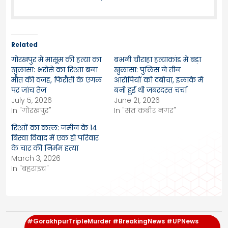
Related
गोरखपुर में मासूम की हत्या का
बभनी चौराहा हत्याकांड में बड़ा
खुलासा: भरोसे का रिश्ता बना
खुलासा: पुलिस ने तीन
मौत की वजह, फिरौती के एंगल
आरोपियों को दबोचा, इलाके में
पर जांच तेज
बनी हुई थी जबरदस्त चर्चा
July 5, 2026
June 21, 2026
In "गोरखपुर"
In "संत कबीर नगर"
रिश्तों का कत्ल: जमीन के 14
बिस्वा विवाद में एक ही परिवार
के चार की निर्मम हत्या
March 3, 2026
In "बहराइच"
#GorakhpurTripleMurder #BreakingNews #UPNews