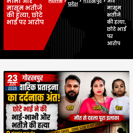
भाभी और
Home
>
>
गोरखपुर
>
और
प्रदेश
मासूम भतीजे
मासूम
की हत्या, छोटे
भतीजे
भाई पर आरोप
की हत्या,
छोटे भाई
पर
आरोप
23
JUN
2026