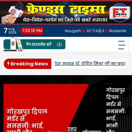
Skip
to
content
7
Aug
1:30:19 PM
Naugarh
30 ℃
AQI:
3
Moderate
2026
फ्रेंड्स टाइम्स
India's No.1 Digital News Chanel
Breaking News
प्रथम आगमन हुआ।
खौलती दाल बनी हादसे की वजह, मिड-डे मील के दौरान 
गोरखपुर
ट्रिपल
मर्डर से
गोरखपुर ट्रिपल
सनसनी:
मर्डर से
भाई,
सनसनी: भाई,
भाभी
उत्तर