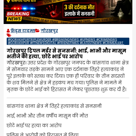
फ्रेंड्स टाइम्स
गोरखपुर
#GORAKHPURTRIPLEMURDER #BREAKINGNEWS #UPNEWS #CRIMENEWS
#GORAKHPUR #FTNEWSDIGITAL #FRIENDTIMES #LATESTNEWS #CRIMEALERT
गोरखपुर ट्रिपल मर्डर से सनसनी: भाई, भाभी और मासूम
भतीजे की हत्या, छोटे भाई पर आरोप
गोरखपुर
। उत्तर प्रदेश के गोरखपुर जनपद के बांसगांव थाना क्षेत्र
में सोमवार तड़के सामने आए एक दर्दनाक तिहरे हत्याकांड ने
पूरे इलाके को स्तब्ध कर दिया। एक ही परिवार के तीन सदस्यों
के शव मिलने से क्षेत्र में हड़कंप मच गया। पुलिस ने मामले में
मृतक के छोटे भाई को हिरासत में लेकर पूछताछ शुरू कर दी है।
बांसगांव थाना क्षेत्र में तिहरे हत्याकांड से सनसनी
भाई, भाभी और तीन वर्षीय मासूम की मौत
छोटे भाई पर हत्या का आरोप
पुलिस ने आरोपी को हिरासत में लिया