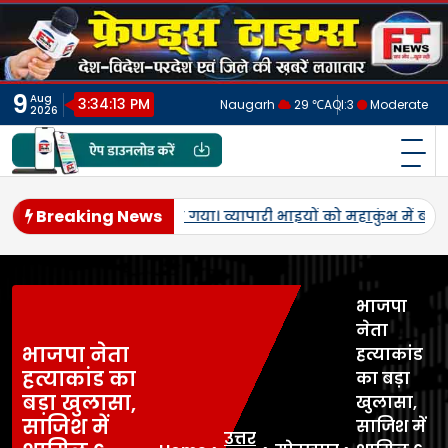
Skip
to
content
9
Aug
3:34:16 PM
Naugarh
29 ℃
AQI:
3
Moderate
2026
फ्रेंड्स टाइम्स
India's No.1 Digital News Chanel
Breaking News
पहरेमऊ में 3 सितंबर 2026 को लखनऊ में होने वाले *व्यापारी महाकुंभ*
भाजपा
नेता
भाजपा नेता
हत्याकांड
हत्याकांड का
का बड़ा
बड़ा खुलासा,
खुलासा,
साजिश में
साजिश में
उत्तर