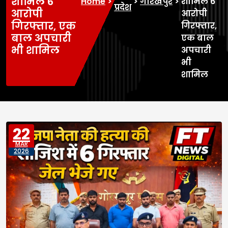
शामिल 6
Home
>
>
गोरखपुर
>
शामिल 6
प्रदेश
आरोपी
आरोपी
गिरफ्तार, एक
गिरफ्तार,
बाल अपचारी
एक बाल
भी शामिल
अपचारी
भी
शामिल
22
MAR
2026