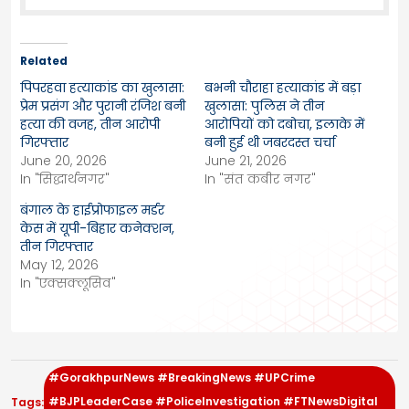
Related
पिपरहवा हत्याकांड का खुलासा:
बभनी चौराहा हत्याकांड में बड़ा
प्रेम प्रसंग और पुरानी रंजिश बनी
खुलासा: पुलिस ने तीन
हत्या की वजह, तीन आरोपी
आरोपियों को दबोचा, इलाके में
गिरफ्तार
बनी हुई थी जबरदस्त चर्चा
June 20, 2026
June 21, 2026
In "सिद्धार्थनगर"
In "संत कबीर नगर"
बंगाल के हाईप्रोफाइल मर्डर
केस में यूपी-बिहार कनेक्शन,
तीन गिरफ्तार
May 12, 2026
In "एक्सक्लूसिव"
#GorakhpurNews #BreakingNews #UPCrime
#BJPLeaderCase #PoliceInvestigation #FTNewsDigital
Tags: