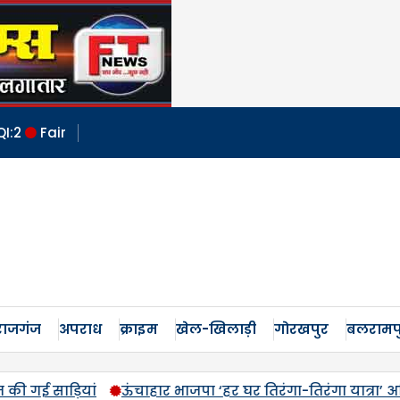
QI:
2
Fair
ाजगंज
अपराध
क्राइम
खेल-खिलाड़ी
गोरखपुर
बलरामप
जपा ‘हर घर तिरंगा-तिरंगा यात्रा’ अभियान के जरिए पूरे क्षेत्र को र