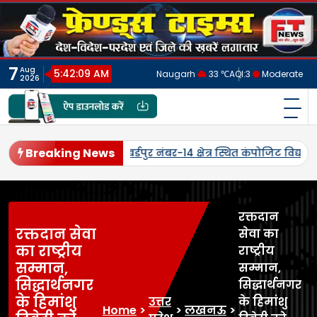
Skip
to
content
7
Aug
5:42:11 AM
Naugarh
33 ℃
AQI:
3
Moderate
2026
फ्रेंड्स टाइम्स
India's No.1 Digital News Chanel
Breaking News
ालय लमतिहवा
पांचवीं पुण्यतिथि पर स्व. कौशलेन्द्र प्रताप सिंह को दी 
रक्तदान
रक्तदान सेवा
सेवा का
का राष्ट्रीय
राष्ट्रीय
सम्मान,
सम्मान,
सिद्धार्थनगर
सिद्धार्थनगर
के हिमांशु
उत्तर
के हिमांशु
Home
>
>
लखनऊ
>