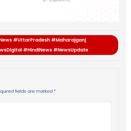
In "सिद्धार्थनगर"
News #UttarPradesh #Maharajganj
sDigital #HindiNews #NewsUpdate
quired fields are marked
*