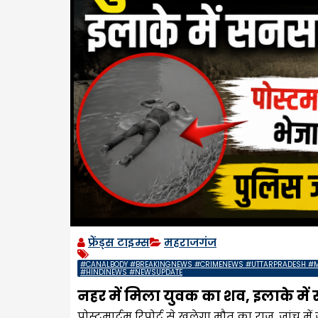
फ्रेंड्स टाइम्स
महराजगंज
#CANALBODY #BREAKINGNEWS #CRIMENEWS #UTTARPRADESH #M
#HINDINEWS #NEWSUPDATE
नहर में मिला युवक का शव, इलाके मे
पोस्टमार्टम रिपोर्ट से खुलेगा मौत का राज, जांच में