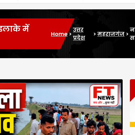
लाके में
उत्तर
न
Home
>
>
महराजगंज
>
प्रदेश
स