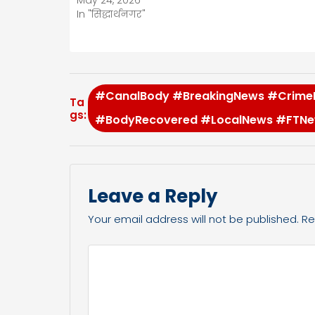
May 24, 2026
In "सिद्धार्थनगर"
#CanalBody #BreakingNews #Crime
Ta
gs:
#BodyRecovered #LocalNews #FTNew
Leave a Reply
Your email address will not be published.
Re