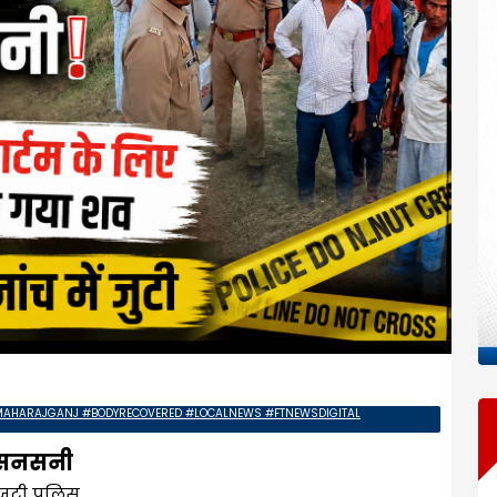
AHARAJGANJ #BODYRECOVERED #LOCALNEWS #FTNEWSDIGITAL
ं सनसनी
 जुटी पुलिस