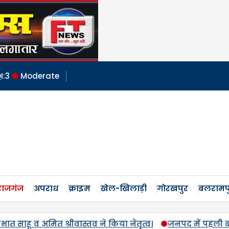
I:
3
Moderate
ाजगंज
अपराध
क्राइम
खेल-खिलाड़ी
गोरखपुर
बलरामप
में पहली बार एमएसपी पर होगी उड़द-मूंग की खरीद, सलोन के कमालगं