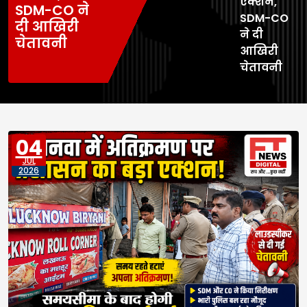
एक्शन,
SDM-CO ने
SDM-CO
दी आखिरी
ने दी
चेतावनी
आखिरी
चेतावनी
04
JUL
2026