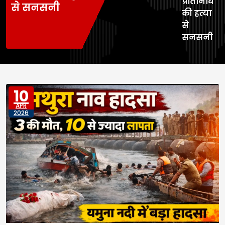
प्रतिनिधि
से सनसनी
की हत्या
से
सनसनी
10
APR
2026