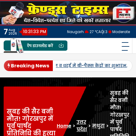
Skip
to
content
7
Aug
10:31:36 PM
Naugarh
27 ℃
AQI:
3
Moderate
2026
फ्रेंड्स टाइम्स
India's No.1 Digital News Chanel
Breaking News
पद में पहली बार एमएसपी पर होगी उड़द-मूंग की खरीद, सलोन के कमालगंज
सुबह की
सैर बनी
मौत!
सुबह की सैर बनी
गोरखपुर
मौत! गोरखपुर में
उत्तर
में पूर्व
पूर्व पार्षद
Home
>
>
मथुरा
>
प्रदेश
पार्षद
प्रतिनिधि की हत्या