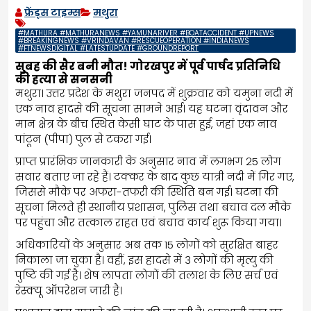
फ्रेंड्स टाइम्स
मथुरा
#MATHURA #MATHURANEWS #YAMUNARIVER #BOATACCIDENT #UPNEWS
#BREAKINGNEWS #VRINDAVAN #RESCUEOPERATION #INDIANEWS
#FTNEWSDIGITAL #LATESTUPDATE #GROUNDREPORT
सुबह की सैर बनी मौत! गोरखपुर में पूर्व पार्षद प्रतिनिधि
की हत्या से सनसनी
मथुरा। उत्तर प्रदेश के मथुरा जनपद में शुक्रवार को यमुना नदी में
एक नाव हादसे की सूचना सामने आई। यह घटना वृंदावन और
मान क्षेत्र के बीच स्थित केसी घाट के पास हुई, जहां एक नाव
पांटून (पीपा) पुल से टकरा गई।
प्राप्त प्रारंभिक जानकारी के अनुसार नाव में लगभग 25 लोग
सवार बताए जा रहे हैं। टक्कर के बाद कुछ यात्री नदी में गिर गए,
जिससे मौके पर अफरा-तफरी की स्थिति बन गई। घटना की
सूचना मिलते ही स्थानीय प्रशासन, पुलिस तथा बचाव दल मौके
पर पहुंचा और तत्काल राहत एवं बचाव कार्य शुरू किया गया।
अधिकारियों के अनुसार अब तक 15 लोगों को सुरक्षित बाहर
निकाला जा चुका है। वहीं, इस हादसे में 3 लोगों की मृत्यु की
पुष्टि की गई है। शेष लापता लोगों की तलाश के लिए सर्च एवं
रेस्क्यू ऑपरेशन जारी है।