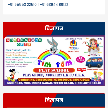
+91 95553 22510 | +91 63944 89122
विज्ञापन
विज्ञापन