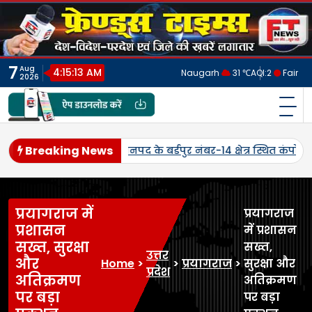
Skip
to
content
7
Aug
4:15:16 AM
Naugarh
31 ℃
AQI:
2
Fair
2026
फ्रेंड्स टाइम्स
India's No.1 Digital News Chanel
Breaking News
लमतिहवा
पांचवीं पुण्यतिथि पर स्व. कौशलेन्द्र प्रताप सिंह को दी श्रद्
प्रयागराज में
प्रयागराज
प्रशासन
में प्रशासन
सख्त, सुरक्षा
सख्त,
उत्तर
और
Home
>
>
प्रयागराज
>
सुरक्षा और
प्रदेश
अतिक्रमण
अतिक्रमण
पर बड़ा
पर बड़ा