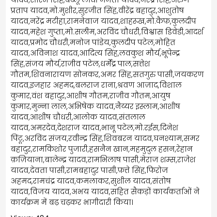
प्रताप यादव,मो.मुशीर,सुरजीत सिंह,वीरेंद्र बहादुर,आशुतोष
यादव,नरेंद्र मटीहा,रामनेवाज यादव,शाहरूख,मो.कैफ़,कुलदीप
यादव,महेश गुप्ता,मो.सलीम,अरविंद चौधरी,विश्वास डिवेडी,आदर्श
यादव,प्रमोद चौधरी,मनोज पांडेय,कुलदीप पटेल,मोहित
यादव,अविनाश यादव,आदित्य सिंह,लवकुश मौर्य,भूपेन्द्र
सिंह,संजय मौर्य,राजीव पटेल,धर्मेंद्र पाल,सत्तेश
गौतम,शिवनारायण सोनकर,अमर सिंह,सतगुरु पासी,जयकरण
यादव,इजहार अहमद,बलराज राना,श्रवण आज़ाद,विशाल
कुमार,वंश बहादुर,आशीष गौतम,राजीव गौतम,आयुष
कुमार,मुन्ना लाल,अभिषेक यादव,नैय्यर इस्लाम,आशीष
यादव,आशीष चौधरी,आलोक यादव,संतलाल
यादव,अमरदेव,देशराज यादव,भानू पटेल,मो.रईस,दिनेश
पिंटू,अरविंद संजय,रवीन्द्र सिंह,शिवबरन यादव,घनश्याम,समर
बहादुर,रामकिशोर पुजारी,हसनैन खान,महमुदुल हसन,रेहान
क़ज़ियाना,बालेन्द्र यादव,रामभिलाष पासी,मेराज शम्स,राजेश
यादव,देवता पासी,रामबहादुर पासी,फ़त्ते सिंह,फिरोज
अहमद,रामचंद्र यादव,कमलाकर,सुशील यादव,संतोष
यादव,विजय यादव,अभय यादव,सहित सैकड़ों कार्यकर्ताओं ने
कार्यक्रम में बढ़ चढ़कर भागीदारी किया।