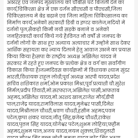
अठारह एवं जनपद मुख्यालय को चौबीस घंटे बिजली देने का
कार्य,चिकित्सा क्षेत्र में एक दर्जन सीएचसी व पीएचसी,जिला
चिकित्सालय में बेड बढ़ाने एवं जिला महिला चिकित्सालय का
निर्माण कार्य,अनेकों सरकारी डिग्री व इण्टर कालेज,नदियों में
दर्जनों पुल,सैकड़ों किमी नयी सड़कें बनाने व अनेकों
जनहितकारी कार्य किये गये हैं।विगत नौ वर्षों से जनपद के
दर्जनों लोगों के साथ हुए अन्याय अत्याचार में उन्होंने साथ देकर
आर्थिक सहायता कर न्याय दिलाने हेतु आवाज उठाने का प्रयास
किया किया है।सपा के राष्ट्रीय अध्यक्ष अखिलेश यादव ने
सरकार में रहते हुए जनपद के प्रत्येक क्षेत्र व वर्ग का सर्वांगीण
विकास किया है।जन्मदिवस कार्यक्रमों में विधायक श्याम सुंदर
भारती,विधायक राहुल लोधी,पूर्व अध्यक्ष आरपी यादव,प्रदेश
सचिव शशिकांत शर्मा,ओम प्रकाश मिश्रा,पूर्व प्रत्याशी चौ.सुरेश
निर्मल,प्रदीप तिवारी,मो.सरफराज,अखिलेश पासी,आफ़ताब
अहमद,अखिलेश यादव,मो.अरशद खान,राजेश मौर्य,डीपी
पाल,राजेंद्र यादव,रामविलास यादव,मुनेश्वर पासी,दिनेश
यादव,मिश्रीलाल चौधरी,श्रवण चौधरी,हसीन अहमद,पवन
पटेल,कृपा शंकर यादव,जीतू सिंह,ब्रजेन्द्र चौधरी,राकेश
यादव,पुत्तन सिंह यादव,योगेश्वर पटेल,शुभम लोहिया,फ़हीम
अहमद,शुभम पाल,अजय यादव,नयन शुक्ला,शिवदुलारी
यादव,सौरभ सिंह,बब्लू लोधी ममता यादव,नरेंद्र सिंह,अरुण