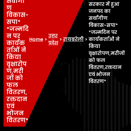
सर्वांगी
सरकार में हुआ
ण
जनपद का
विकास-
सर्वांगीण
सपा*
विकास-सपा*
*जन्मदि
*जन्मदिन पर
न पर
उत्तर
Home
>
>
रायबरेली
>
कार्यकर्ताओं ने
कार्यक
प्रदेश
किया
र्ताओं ने
वृक्षारोपण,मरीजों
किया
को फल
वृक्षारोप
वितरण,रक्तदान
ण,मरी
एवं भोजन
जों को
वितरण*
फल
वितरण,
रक्तदान
एवं
भोजन
वितरण*