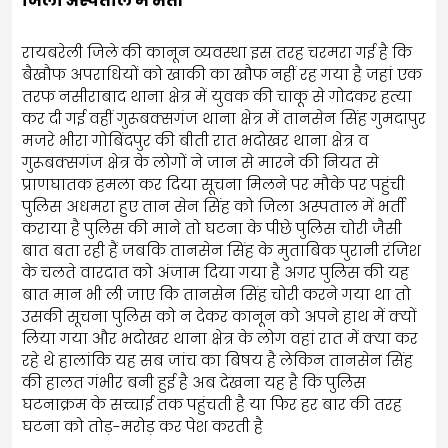
जिला अस्पताल में भर्ती*
रायबरेली जिले की कानून व्यवस्था इस तरह चरमरा गई है कि
बैखौफ अपराधियों को खाकी का खौफ नहीं रह गया है जहां एक
तरफ नसीराबाद थाना क्षेत्र में युवक की चाकू से गोदकर हत्या
कर दी गई वहीं गुरूबक्सगंज थाना क्षेत्र में तानसेन सिंह गुमदापुर
मजरे भीरा गोबिंदपुर की बीती रात भदोखर थाना क्षेत्र व
गुरूबक्सगंज क्षेत्र के लोगों ने जान से मारने की नियत से
प्राणघातक हमला कर दिया सूचना मिलने पर मौके पर पहुंची
पुलिस अधमरा हुए तान सेन सिंह को जिला अस्पताल में भर्ती
कराया है पुलिस की माने तो घटना के पीछे पुलिस चोरी जैसी
बात बता रही हैं जबकि तानसेन सिंह के मुताबिक पुरानी रंजिश
के चलते वारदात को अंजाम दिया गया है अगर पुलिस की यह
बात मान भी ली जाए कि तानसेन सिंह चोरी करने गया था तो
उसकी सूचना पुलिस को न देकर कानून को अपने हाथ में क्यों
लिया गया और भदोखर थाना क्षेत्र के लोग वहां रात में क्या कर
रहे थे हालांकि यह सब जांच का बिषय है लेकिन तानसेन सिंह
की हालत गंभीर बनी हुई है अब देखना यह है कि पुलिस
घटनाक्रम के सच्चाई तक पहुंचती है या फिर हर बार की तरह
घटना को तोड़-मरोड़ कर पेश करती है