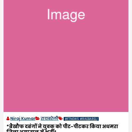
Niraj Kumar
रायबरेली
#FTNEWS #RAEBARELI
*बैखौफ दबंगों ने युवक को पीट-पीटकर किया अधमरा