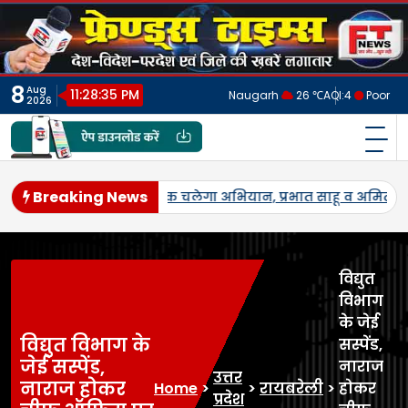
Skip
to
content
8
Aug
11:28:38 PM
Naugarh
26 ℃
AQI:
4
Poor
2026
फ्रेंड्स टाइम्स
India's No.1 Digital News Chanel
Breaking News
िया नेतृत्व।
जनपद में पहली बार एमएसपी पर होगी उड़द-मूंग की खरीद
विद्युत
विभाग
के जेई
विद्युत विभाग के
सस्पेंड,
जेई सस्पेंड,
नाराज
उत्तर
नाराज होकर
Home
>
>
रायबरेली
>
होकर
प्रदेश