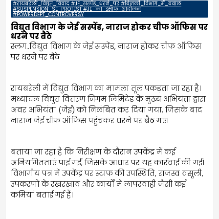
#रायबरेली_विद्युत_विवाद #JE_सस्पेंड_धरने_पर #बिजली_विभाग_में_बवाल
#SUSPENSION_SE_PROTEST #JE_का_इंसाफ_आंदोलन
#POWERDEPT_CONTROVERSY
विद्युत विभाग के जेई सस्पेंड, नाराज होकर चीफ ऑफिस पर
धरने पर बैठे
स्लग..विद्युत विभाग के जेई सस्पेंड, नाराज होकर चीफ ऑफिस
पर धरने पर बैठे
रायबरेली में विद्युत विभाग का मामला तूल पकड़ता जा रहा है।
मध्यांचल विद्युत वितरण निगम लिमिटेड के मुख्य अभियंता द्वारा
अवर अभियंता (जेई) को निलंबित कर दिया गया, जिसके बाद
नाराज जेई चीफ ऑफिस पहुंचकर धरने पर बैठ गए।
बताया जा रहा है कि निरीक्षण के दौरान उपकेंद्र में कई
अनियमितताएं पाई गईं, जिसके आधार पर यह कार्रवाई की गई।
विभागीय पत्र में उपकेंद्र पर स्टाफ की उपस्थिति, राजस्व वसूली,
उपकरणों के रखरखाव और कार्यों में लापरवाही जैसी कई
कमियां बताई गई हैं।