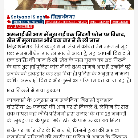
Satyapal Singh
सिद्धार्थनगर
#BREAKINGNEWSD
#SIDDHARTHNAGARNEWS
#TRILOKPUR
#UPCRIME
#VILLAGECRIME
असनाई की आग में बुझ गई एक जिंदगी फोन पर विवाद,
खेत में मुलाकात और एक वार ने ले ली जान
सिद्धार्थनगर
। त्रिलोकपुर थाना क्षेत्र में कथित प्रेम प्रसंग से जुड़ा
एक सनसनीखेज मामला सामने आया है, जहां आपसी विवाद ने
एक व्यक्ति की जान ले ली। खेत के पास युवक का शव मिलने
के बाद शुरू हुई पुलिस जांच में जो तथ्य सामने आए हैं, उन्होंने पूरे
इलाके को झकझोर कर रख दिया है। पुलिस के अनुसार मामला
कथित असनाई, विवाद और गुस्से का परिणाम बताया जा रहा है।
शव मिलने से मचा हड़कंप
जानकारी के अनुसार ग्राम उज्जैनिया निवासी बृजभान
चौरसिया 25 जनवरी की शाम घर से निकले थे, लेकिन देर रात
तक वापस नहीं लौटे। परिजनों द्वारा तलाश के बाद 26 जनवरी
की सुबह गांव के पूरब स्थित खेत के पास उनका शव मिला।
शरीर पर गंभीर चोट के निशान थे, जिससे हत्या की आशंका
जताई गई। परिजनों की तहरीर पर पुलिस ने अज्ञात के खिलाफ