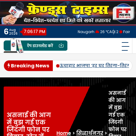
Skip
to
content
6
Aug
7:06:20 PM
Naugarh
26 ℃
AQI:
2
Fair
2026
फ्रेंड्स टाइम्स
India's No.1 Digital News Chanel
Breaking News
है। 10 से 15 अगस्त तक चलने वाले अभियान में हर घर और समाज के हर वर्ग क
असनाई
की आग
में बुझ
असनाई की आग
गई एक
में बुझ गई एक
जिंदगी
जिंदगी फोन पर
फोन पर
Home
>
सिद्धार्थनगर
>