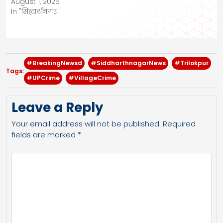
August 1, 2026
In "सिद्धार्थनगर"
#BreakingNewsd
#SiddharthnagarNews
#Trilokpur
Tags:
#UPCrime
#VillageCrime
Leave a Reply
Your email address will not be published.
Required
fields are marked
*