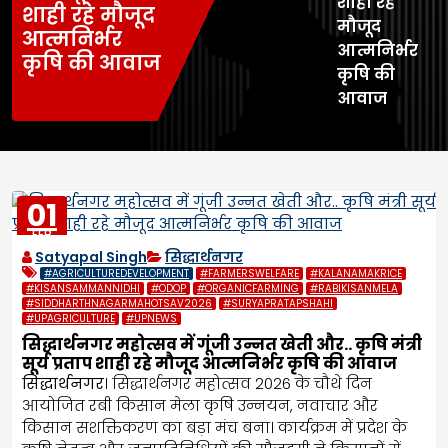
शाही रहे
शाही रहे मौजूद
मौजूद
आत्मनिर्भर
आत्मनिर्भर
कृषि की आवाज
कृषि की
आवाज
01
FEB
2026
Satyapal Singh
सिद्धार्थनगर
#AGRICULTUREDEVELOPMENT
#FARMERSWELFARE
#KALANAMAKRICE
#KISANSAMMANNIDHI
#ODOP
#ORGANICFARMING
#RABIKISANMELA
#SIDDHARTHNAGARMAHOTSAV2026
#SURYAPRATAPSHAHI
#UPAGRICULTURE
#UPNEWS
सिद्धार्थनगर महोत्सव में गूंजी उन्नत खेती और.. कृषि मंत्री
सूर्य प्रताप शाही रहे मौजूद आत्मनिर्भर कृषि की आवाज
सिद्धार्थनगर
। सिद्धार्थनगर महोत्सव 2026 के चौथे दिन
आयोजित रबी किसान मेला कृषि उन्नयन, नवाचार और
किसान सशक्तिकरण का बड़ा मंच बना। कार्यक्रम में प्रदेश के