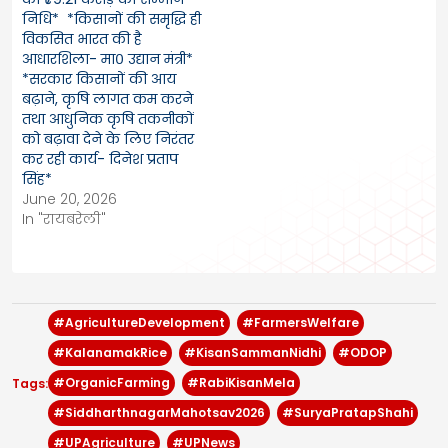
निधि* *किसानों की समृद्धि ही
विकसित भारत की है
आधारशिला- मा० उद्यान मंत्री*
*सरकार किसानों की आय
बढ़ाने, कृषि लागत कम करने
तथा आधुनिक कृषि तकनीकों
को बढ़ावा देने के लिए निरंतर
कर रही कार्य- दिनेश प्रताप
सिंह*
June 20, 2026
In "रायबरेली"
#AgricultureDevelopment
#FarmersWelfare
#KalanamakRice
#KisanSammanNidhi
#ODOP
#OrganicFarming
#RabiKisanMela
Tags:
#SiddharthnagarMahotsav2026
#SuryaPratapShahi
#UPAgriculture
#UPNews