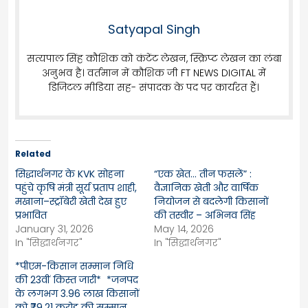
Satyapal Singh
सत्यपाल सिंह कौशिक को कंटेंट लेखन, स्क्रिप्ट लेखन का लंबा
अनुभव है। वर्तमान में कौशिक जी FT NEWS DIGITAL में
डिजिटल मीडिया सह- संपादक के पद पर कार्यरत हैं।
Related
सिद्धार्थनगर के KVK सोहना
“एक खेत… तीन फसलें” :
पहुंचे कृषि मंत्री सूर्य प्रताप शाही,
वैज्ञानिक खेती और वार्षिक
मखाना–स्ट्रॉबेरी खेती देख हुए
नियोजन से बदलेगी किसानों
प्रभावित
की तस्वीर – अभिनव सिंह
January 31, 2026
May 14, 2026
In "सिद्धार्थनगर"
In "सिद्धार्थनगर"
*पीएम-किसान सम्मान निधि
की 23वीं किस्त जारी* *जनपद
के लगभग 3.96 लाख किसानों
को ₹79.21 करोड़ की सम्मान