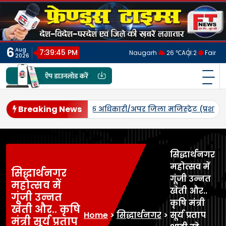
Skip
to
content
6
Aug
7:39:48 PM
Naugarh
26 ℃
AQI:
2
Fair
2026
फ्रेंड्स टाइम्स
India's No.1 Digital News Chanel
Breaking News
ेली द्वारा खाद्य सुरक्षा मामलों में ₹3.35 लाख का अर्थदण्ड अधिरोपित*_
सिद्धार्थनगर
महोत्सव में
सिद्धार्थनगर
गूंजी उन्नत
महोत्सव में
खेती और..
गूंजी उन्नत
कृषि मंत्री
खेती और.. कृषि
Home
>
सिद्धार्थनगर
>
सूर्य प्रताप
मंत्री सूर्य प्रताप