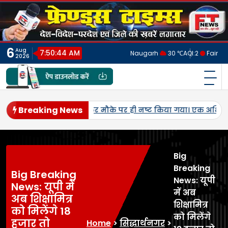
Skip
to
content
6
Aug
7:50:47 AM
Naugarh
30 ℃
AQI:
2
Fair
2026
फ्रेंड्स टाइम्स
India's No.1 Digital News Chanel
Breaking News
र मिश्र की जयंती पर सपा नेताओं ने किया नमन, मंदिर व कब्रिस्तान में किय
Big
Breaking
Big Breaking
News: यूपी
News: यूपी में
में अब
अब शिक्षामित्र
शिक्षामित्र
को मिलेंगे 18
को मिलेंगे
हजार तो
Home
>
सिद्धार्थनगर
>