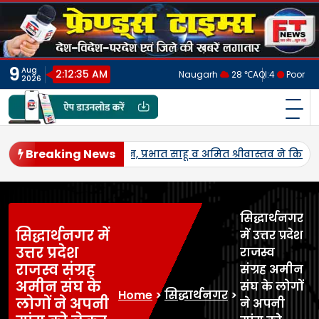
Skip
to
content
9
Aug
2:12:38 AM
Naugarh
28 ℃
AQI:
4
Poor
2026
फ्रेंड्स टाइम्स
India's No.1 Digital News Chanel
Breaking News
में पहली बार एमएसपी पर होगी उड़द-मूंग की खरीद, सलोन के कमालगंज व 
सिद्धार्थनगर
सिद्धार्थनगर में
में उत्तर प्रदेश
उत्तर प्रदेश
राजस्व
राजस्व संग्रह
संग्रह अमीन
अमीन संघ के
संघ के लोगों
Home
>
सिद्धार्थनगर
>
लोगों ने अपनी
ने अपनी