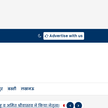
Advertise with us
ुर
बस्ती
लखनऊ
ी बार एमएसपी पर होगी उड़द-मूंग की खरीद, सलोन के कमालगंज व धरई