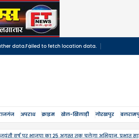
ather data.
Failed to fetch location data.
ाजगंज
अपराध
क्राइम
खेल-खिलाड़ी
गोरखपुर
बलरामप
रभात साहू व अमित श्रीवास्तव ने किया नेतृत्व।
जनपद में पहल