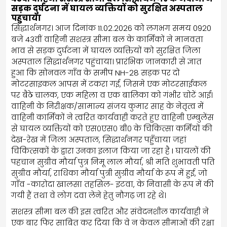
सड़क दुर्घटना में घायल व्यक्तियों को सुरक्षित अस्पताल
पहुचाया
सिद्धार्थनगर। आज दिनांक 11.02.2026 को लगभग समय 0920
बजे 43वीं वाहिनी सशस्त्र सीमा बल के कार्मिकों ने मानवता
भाव से सड़क दुर्घटना में घायल व्यक्तियों को सुरक्षित जिला
अस्पताल सिद्धार्थनगर पहुंचाया। प्रारंभिक जानकारी से ज्ञात
हुआ कि सोनवल गाँव के समीप NH-28 सड़क पर दो
मोटरसाइकल आपस में टकरा गई, जिसमे एक मोटरसाईकल
पर बैठे चालक, एक महिला व एक बालिका को गंभीर चोटें आई।
वाहिनी के निरीक्षक/सामान्य संजय कुमार साह के नेतृत्व में
वाहिनी कार्मिकों ने त्वरित कार्यवाही करते हुए वाहिनी एम्बुलेंस
से घायल व्यक्तियों को एस०एस० बी० के चिकित्सा कर्मियों की
देख-रेख में जिला अस्पताल, सिद्धार्थनगर पहुँचाया जहां
चिकित्सकों के द्वारा उनका इलाज किया जा रहा है I घायलों की
पहचान सुग्रीव मौर्या पुत्र निमू लाल मौर्या, श्री मति शुभावती पति
सुग्रीव मौर्या, राधिका मौर्या पुत्री सुग्रीव मौर्या के रूप में हुई, जो
गाँव -कारोदा खालसा तहसिल- इटवा, के निवासी के रूप में की
गयी हैं तथा वे लोग दवा लेने हेतु नौगढ़ जा रहे थे।
सशस्त्र सीमा बल की इस त्वरित और संवेदनशील कार्यवाही ने
एक बार फिर साबित कर दिया कि वे न केवल सीमाओं की रक्षा