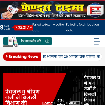
Skip
to
content
Failed to fetch weather
Failed to fetch location
9
Aug
7:32:24 AM
2026
data.
data.
फ्रेंड्स टाइम्स
India's No.1 Digital News Chanel
Breaking News
ीवास्तव ने किया नेतृत्व।
जनपद में पहली बार एमएसपी पर होगी उड़द-
पेयजल व
भीषण
गर्मी मे
पेयजल व भीषण
बिजली
गर्मी मे बिजली
उत्तर
विभाग
विभाग की
Home
>
>
आगरा
>